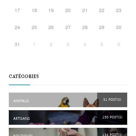
17
18
19
20
21
22
23
24
25
26
27
28
29
30
31
1
2
3
4
5
6
CATÉGORIES
31 POST(S)
ANIMAUX
150 POST(S)
ARTISANS
136 POST(S)