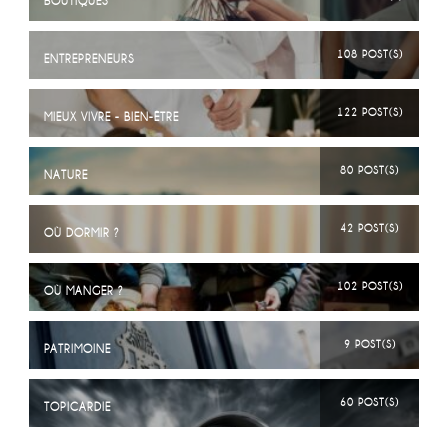
BOUTIQUES
108 POST(S)
ENTREPRENEURS
122 POST(S)
MIEUX VIVRE - BIEN-ÊTRE
80 POST(S)
NATURE
42 POST(S)
OÙ DORMIR ?
102 POST(S)
OÙ MANGER ?
9 POST(S)
PATRIMOINE
60 POST(S)
TOPICARDIE