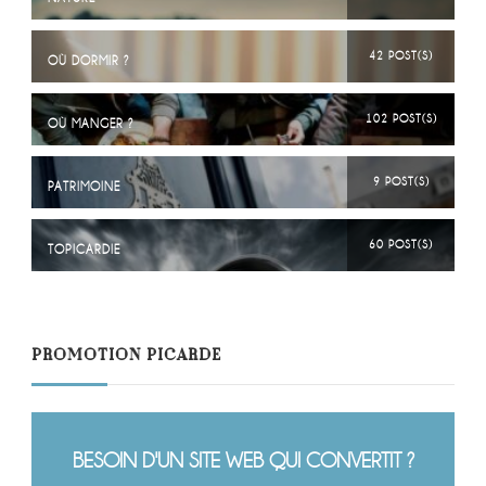
42 POST(S)
OÙ DORMIR ?
102 POST(S)
OÙ MANGER ?
9 POST(S)
PATRIMOINE
60 POST(S)
TOPICARDIE
PROMOTION PICARDE
BESOIN D'UN SITE WEB QUI CONVERTIT ?