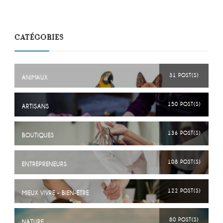
CATÉGORIES
31 POST(S)
ANIMAUX
150 POST(S)
ARTISANS
136 POST(S)
BOUTIQUES
108 POST(S)
ENTREPRENEURS
122 POST(S)
MIEUX VIVRE - BIEN-ÊTRE
80 POST(S)
NATURE