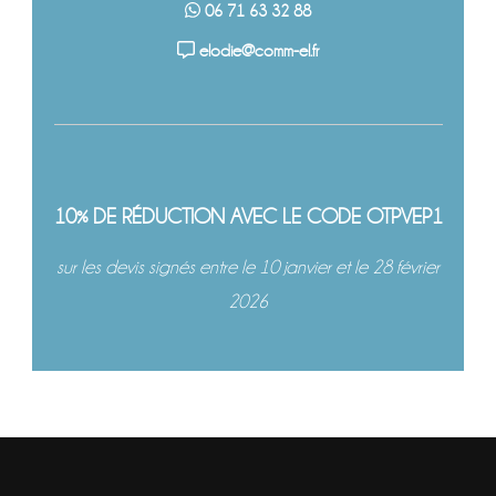
06 71 63 32 88
elodie@comm-el.fr
10% DE RÉDUCTION AVEC LE CODE OTPVEP1
sur les devis signés entre le 10 janvier et le 28 février
2026