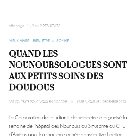
Affichage : 1 - 2 sur 2 RÉSULTATS
MIEUX VIVRE - BIEN-ÊTRE
SOMME
QUAND LES
NOUNOURSOLOGUES SONT
AUX PETITS SOINS DES
DOUDOUS
PAR
ON TESTE POUR VOUS EN PICARDIE
MISE À JOUR LE
1 DÉCEMBRE 2023
La Corporation des étudiants de médecine a organisé la
semaine de l’hôpital des Nounours au Simusanté du CHU
d’Amiens pour la cinquième année consécutive. L’action