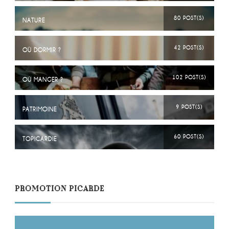
80 POST(S)
NATURE
42 POST(S)
OÙ DORMIR ?
102 POST(S)
OÙ MANGER ?
9 POST(S)
PATRIMOINE
60 POST(S)
TOPICARDIE
PROMOTION PICARDE