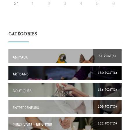
31
1
2
3
4
5
6
CATÉGORIES
31 POST(S)
ANIMAUX
150 POST(S)
ARTISANS
136 POST(S)
BOUTIQUES
108 POST(S)
ENTREPRENEURS
122 POST(S)
MIEUX VIVRE - BIEN-ÊTRE