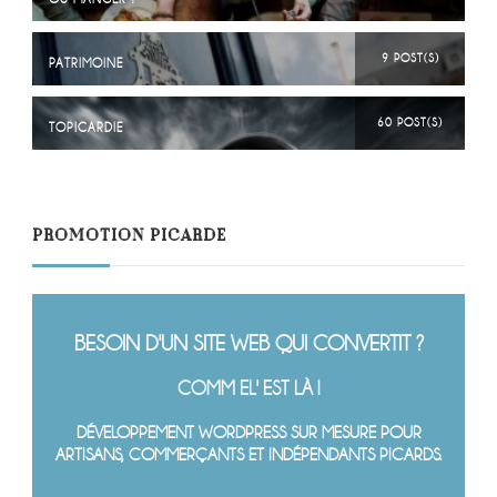
9 POST(S)
PATRIMOINE
60 POST(S)
TOPICARDIE
PROMOTION PICARDE
BESOIN D'UN SITE WEB QUI CONVERTIT ?
COMM EL' EST LÀ !
DÉVELOPPEMENT WORDPRESS SUR MESURE POUR
ARTISANS, COMMERÇANTS ET INDÉPENDANTS PICARDS.