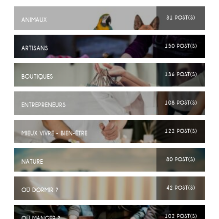
31 POST(S)
ANIMAUX
150 POST(S)
ARTISANS
136 POST(S)
BOUTIQUES
108 POST(S)
ENTREPRENEURS
122 POST(S)
MIEUX VIVRE - BIEN-ÊTRE
80 POST(S)
NATURE
42 POST(S)
OÙ DORMIR ?
102 POST(S)
OÙ MANGER ?