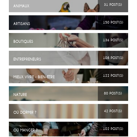
31 POST(S)
ANIMAUX
150 POST(S)
ARTISANS
136 POST(S)
BOUTIQUES
108 POST(S)
ENTREPRENEURS
122 POST(S)
MIEUX VIVRE - BIEN-ÊTRE
80 POST(S)
NATURE
42 POST(S)
OÙ DORMIR ?
102 POST(S)
OÙ MANGER ?