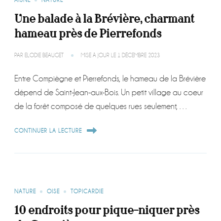
AISNE
NATURE
Une balade à la Brévière, charmant
hameau près de Pierrefonds
PAR
ELODIE BEAUGET
MISE À JOUR LE
1 DÉCEMBRE 2023
Entre Compiègne et Pierrefonds, le hameau de la Brévière
dépend de Saint-Jean-aux-Bois. Un petit village au coeur
de la forêt composé de quelques rues seulement, …
CONTINUER LA LECTURE
NATURE
OISE
TOPICARDIE
10 endroits pour pique-niquer près