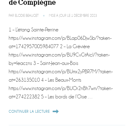
de Compiègne
PAR
ELODIE BEAUGET
MISE À JOUR LE
1 DÉCEMBRE 2023
1 – L’étang Sainte-Perrine
https://www.instagram.com/p/BLap06DjwSb/?taken-
at=1742957005984077 2 – La Grévière
https://www.instagram.com/p/BU9CvGtAicl/?taken-
by=leaczns 3 – Saint-Jean-aux-Bois
https://www.instagram.com/p/BUmx2yPBR7M/?taken-
at=263135010 4 – Les Beaux-Monts
https://www.instagram.com/p/BUOr2nBh7wn/?taken-
at=274222382 5 – Les bords de l’Oise …
CONTINUER LA LECTURE