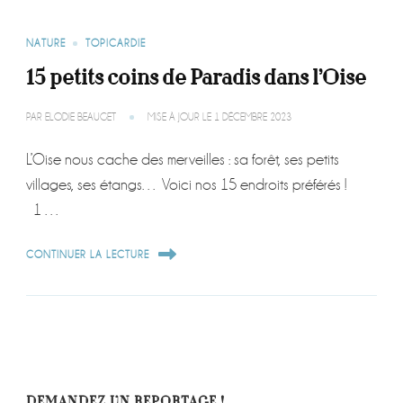
NATURE
TOPICARDIE
15 petits coins de Paradis dans l’Oise
PAR
ELODIE BEAUGET
MISE À JOUR LE
1 DÉCEMBRE 2023
L’Oise nous cache des merveilles : sa forêt, ses petits
villages, ses étangs… Voici nos 15 endroits préférés !
1 …
CONTINUER LA LECTURE
DEMANDEZ UN REPORTAGE !