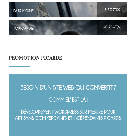
9 POST(S)
PATRIMOINE
60 POST(S)
TOPICARDIE
PROMOTION PICARDE
BESOIN D'UN SITE WEB QUI CONVERTIT ?
COMM EL' EST LÀ !
DÉVELOPPEMENT WORDPRESS SUR MESURE POUR
ARTISANS, COMMERÇANTS ET INDÉPENDANTS PICARDS.