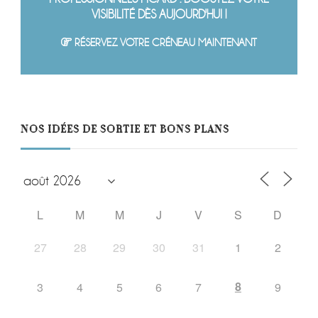
VISIBILITÉ DÈS AUJOURD'HUI !
RÉSERVEZ VOTRE CRÉNEAU MAINTENANT
NOS IDÉES DE SORTIE ET BONS PLANS
L
M
M
J
V
S
D
27
28
29
30
31
1
2
8
3
4
5
6
7
9