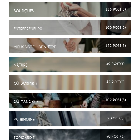
136 POST(S)
BOUTIQUES
108 POST(S)
ENTREPRENEURS
122 POST(S)
MIEUX VIVRE - BIEN-ÊTRE
80 POST(S)
NATURE
42 POST(S)
OÙ DORMIR ?
102 POST(S)
OÙ MANGER ?
9 POST(S)
PATRIMOINE
60 POST(S)
TOPICARDIE