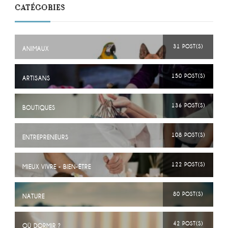
CATÉGORIES
31 POST(S)
ANIMAUX
150 POST(S)
ARTISANS
136 POST(S)
BOUTIQUES
108 POST(S)
ENTREPRENEURS
122 POST(S)
MIEUX VIVRE - BIEN-ÊTRE
80 POST(S)
NATURE
42 POST(S)
OÙ DORMIR ?