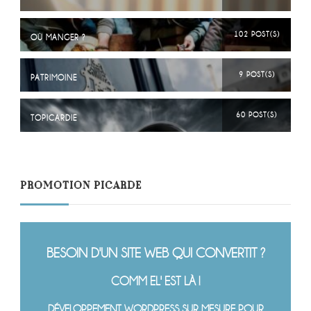
102 POST(S)
OÙ MANGER ?
9 POST(S)
PATRIMOINE
60 POST(S)
TOPICARDIE
PROMOTION PICARDE
BESOIN D'UN SITE WEB QUI CONVERTIT ?
COMM EL' EST LÀ !
DÉVELOPPEMENT WORDPRESS SUR MESURE POUR