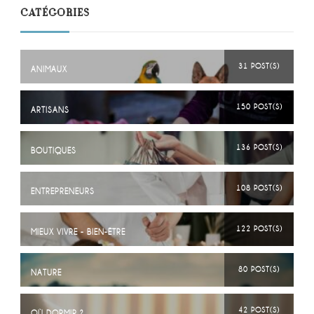
CATÉGORIES
31 POST(S)
ANIMAUX
150 POST(S)
ARTISANS
136 POST(S)
BOUTIQUES
108 POST(S)
ENTREPRENEURS
122 POST(S)
MIEUX VIVRE - BIEN-ÊTRE
80 POST(S)
NATURE
42 POST(S)
OÙ DORMIR ?