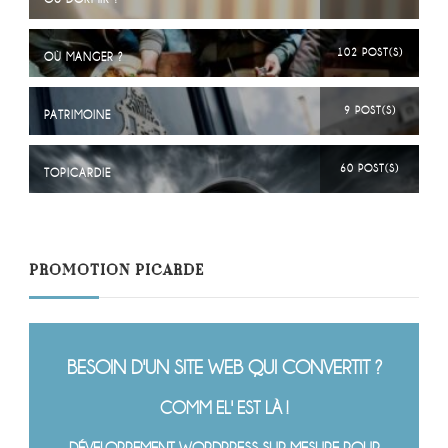
102 POST(S)
OÙ MANGER ?
9 POST(S)
PATRIMOINE
60 POST(S)
TOPICARDIE
PROMOTION PICARDE
BESOIN D'UN SITE WEB QUI CONVERTIT ?
COMM EL' EST LÀ !
DÉVELOPPEMENT WORDPRESS SUR MESURE POUR