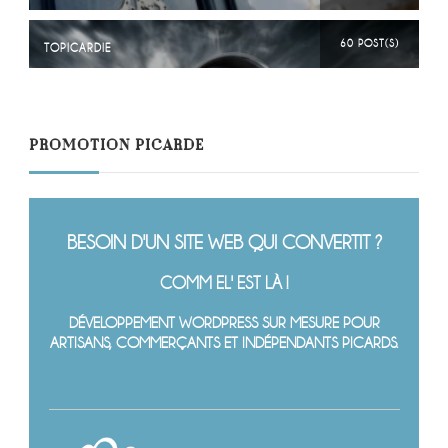
60 POST(S)
TOPICARDIE
PROMOTION PICARDE
BESOIN D'UN SITE WEB QUI CONVERTIT ?
COMM EL' EST LÀ !
DÉVELOPPEMENT WORDPRESS SUR MESURE POUR
ARTISANS, COMMERÇANTS ET INDÉPENDANTS PICARDS.