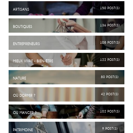
150 POST(S)
ARTISANS
136 POST(S)
BOUTIQUES
108 POST(S)
ENTREPRENEURS
122 POST(S)
MIEUX VIVRE - BIEN-ÊTRE
80 POST(S)
NATURE
42 POST(S)
OÙ DORMIR ?
102 POST(S)
OÙ MANGER ?
9 POST(S)
PATRIMOINE