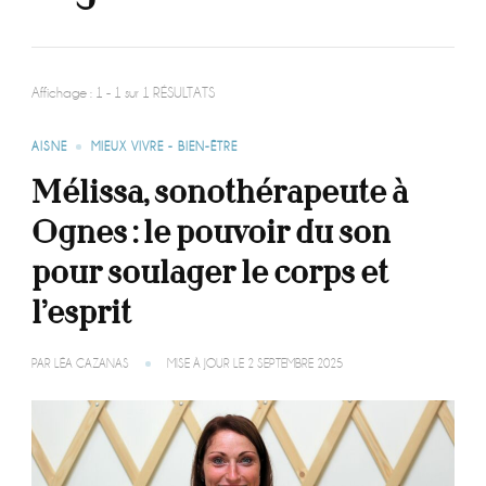
Affichage : 1 - 1 sur 1 RÉSULTATS
AISNE
MIEUX VIVRE - BIEN-ÊTRE
Mélissa, sonothérapeute à
Ognes : le pouvoir du son
pour soulager le corps et
l’esprit
PAR
LÉA CAZANAS
MISE À JOUR LE
2 SEPTEMBRE 2025