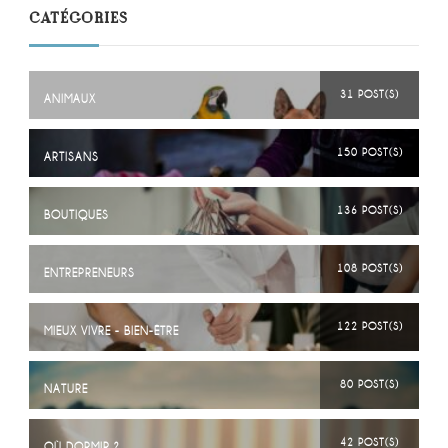
CATÉGORIES
31 POST(S)
ANIMAUX
150 POST(S)
ARTISANS
136 POST(S)
BOUTIQUES
108 POST(S)
ENTREPRENEURS
122 POST(S)
MIEUX VIVRE - BIEN-ÊTRE
80 POST(S)
NATURE
42 POST(S)
OÙ DORMIR ?