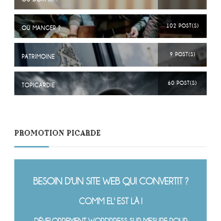
102 POST(S)
OÙ MANGER ?
9 POST(S)
PATRIMOINE
60 POST(S)
TOPICARDIE
PROMOTION PICARDE
BESOIN D'UN SITE WEB QUI CONVERTIT ?
COMM EL' EST LÀ !
DÉVELOPPEMENT WORDPRESS SUR MESURE POUR