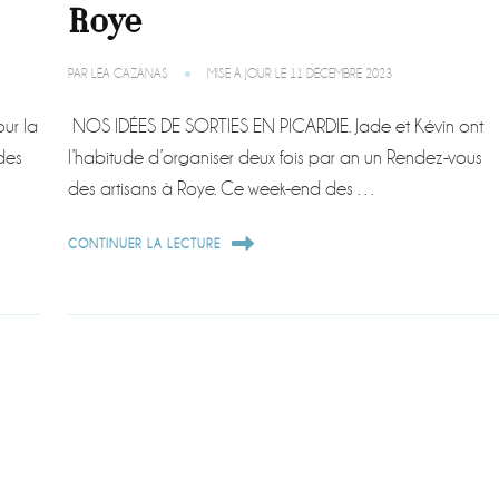
Roye
PAR
LÉA CAZANAS
MISE À JOUR LE
11 DÉCEMBRE 2023
ur la
NOS IDÉES DE SORTIES EN PICARDIE. Jade et Kévin ont
 des
l’habitude d’organiser deux fois par an un Rendez-vous
des artisans à Roye. Ce week-end des …
CONTINUER LA LECTURE