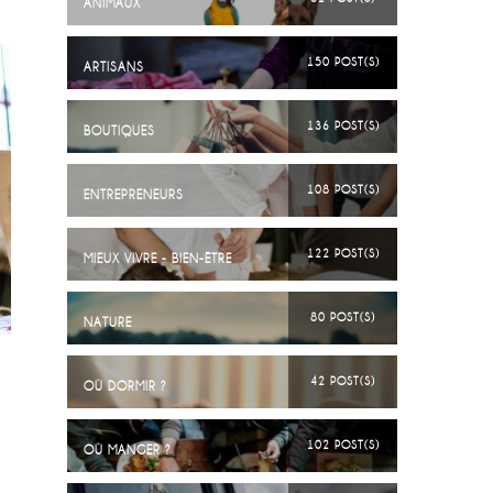
ANIMAUX
150 POST(S)
ARTISANS
136 POST(S)
BOUTIQUES
108 POST(S)
ENTREPRENEURS
122 POST(S)
MIEUX VIVRE - BIEN-ÊTRE
80 POST(S)
NATURE
42 POST(S)
OÙ DORMIR ?
102 POST(S)
OÙ MANGER ?