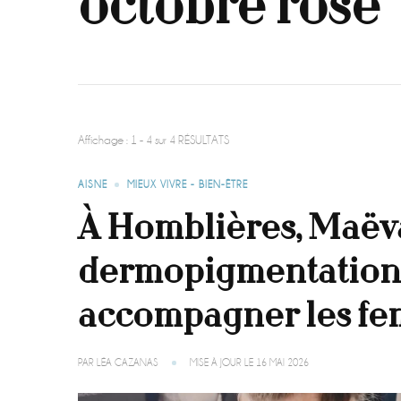
octobre rose
Affichage : 1 - 4 sur 4 RÉSULTATS
AISNE
MIEUX VIVRE - BIEN-ÊTRE
À Homblières, Maëva
dermopigmentation 
accompagner les fe
PAR
LÉA CAZANAS
MISE À JOUR LE
16 MAI 2026