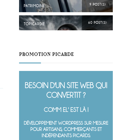
9 POST(S)
PATRIMOINE
60 POST(S)
TOPICARDIE
PROMOTION PICARDE
BESOIN D'UN SITE WEB QUI
CONVERTIT ?
COMM EL' EST LÀ !
DÉVELOPPEMENT WORDPRESS SUR MESURE
POUR ARTISANS, COMMERÇANTS ET
INDÉPENDANTS PICARDS.