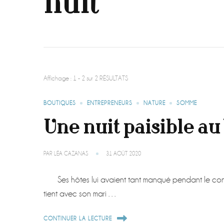
nuit
Affichage : 1 - 2 sur 2 RÉSULTATS
BOUTIQUES
ENTREPRENEURS
NATURE
SOMME
Une nuit paisible au 
PAR
LÉA CAZANAS
31 AOÛT 2020
Ses hôtes lui avaient tant manqué pendant le confine
tient avec son mari …
CONTINUER LA LECTURE