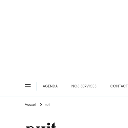
On teste pour vous en picar
AGENDA
NOS SERVICES
CONTACT
Accueil
nuit