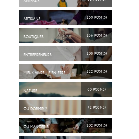
ANIMAUX
150 POST(S)
ARTISANS
136 POST(S)
BOUTIQUES
108 POST(S)
ENTREPRENEURS
122 POST(S)
MIEUX VIVRE - BIEN-ÊTRE
80 POST(S)
NATURE
42 POST(S)
OÙ DORMIR ?
102 POST(S)
OÙ MANGER ?