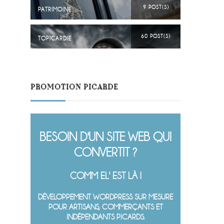
9 POST(S)
PATRIMOINE
60 POST(S)
TOPICARDIE
PROMOTION PICARDE
BESOIN D'UN SITE WEB QUI
CONVERTIT ?
COMM EL' EST LÀ !
DÉVELOPPEMENT WORDPRESS SUR MESURE
POUR ARTISANS, COMMERÇANTS ET
INDÉPENDANTS PICARDS.