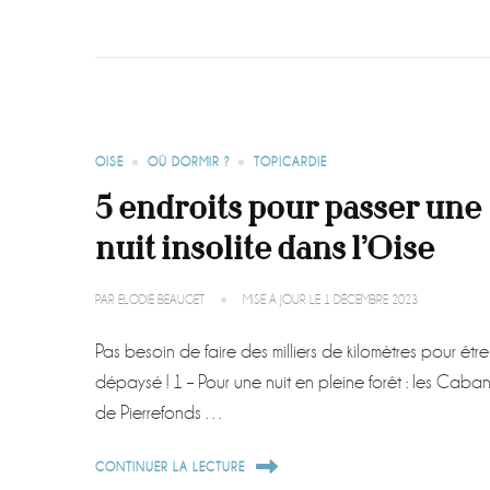
OISE
OÙ DORMIR ?
TOPICARDIE
5 endroits pour passer une
nuit insolite dans l’Oise
PAR
ELODIE BEAUGET
MISE À JOUR LE
1 DÉCEMBRE 2023
Pas besoin de faire des milliers de kilomètres pour être
dépaysé ! 1 – Pour une nuit en pleine forêt : les Caba
de Pierrefonds …
CONTINUER LA LECTURE