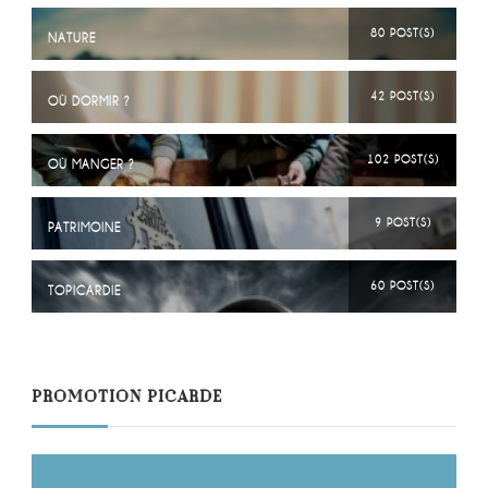
80 POST(S)
NATURE
42 POST(S)
OÙ DORMIR ?
102 POST(S)
OÙ MANGER ?
9 POST(S)
PATRIMOINE
60 POST(S)
TOPICARDIE
PROMOTION PICARDE