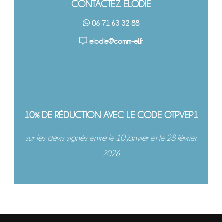
CONTACTEZ ÉLODIE
06 71 63 32 88
elodie@comm-el.fr
10% DE RÉDUCTION AVEC LE CODE OTPVEP1
sur les devis signés entre le 10 janvier et le 28 février
2026