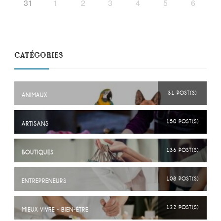
31
1
2
3
4
5
6
CATÉGORIES
31 POST(S)
ANIMAUX
150 POST(S)
ARTISANS
136 POST(S)
BOUTIQUES
108 POST(S)
ENTREPRENEURS
122 POST(S)
MIEUX VIVRE - BIEN-ÊTRE