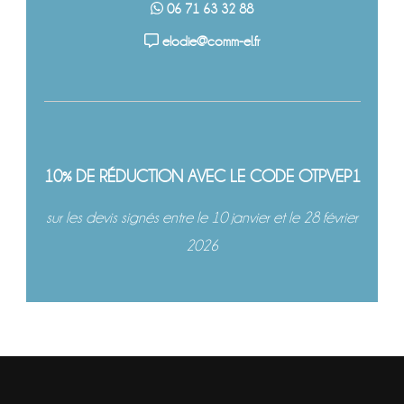
06 71 63 32 88
elodie@comm-el.fr
10% DE RÉDUCTION AVEC LE CODE OTPVEP1
sur les devis signés entre le 10 janvier et le 28 février
2026