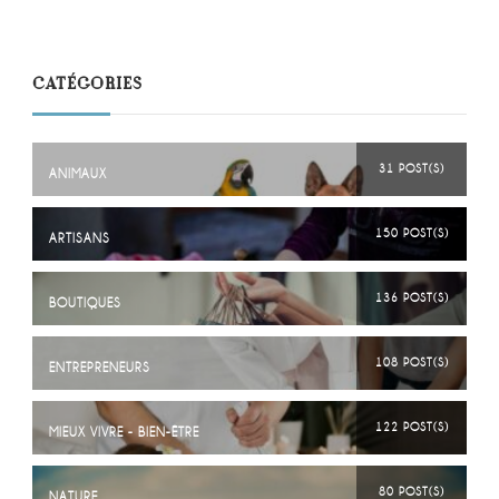
CATÉGORIES
31 POST(S)
ANIMAUX
150 POST(S)
ARTISANS
136 POST(S)
BOUTIQUES
108 POST(S)
ENTREPRENEURS
122 POST(S)
MIEUX VIVRE - BIEN-ÊTRE
80 POST(S)
NATURE