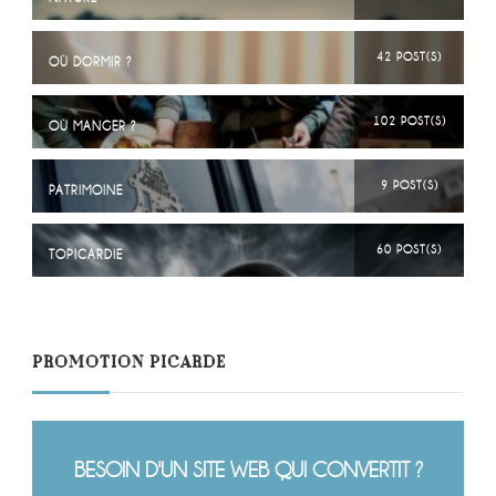
42 POST(S)
OÙ DORMIR ?
102 POST(S)
OÙ MANGER ?
9 POST(S)
PATRIMOINE
60 POST(S)
TOPICARDIE
PROMOTION PICARDE
BESOIN D'UN SITE WEB QUI CONVERTIT ?