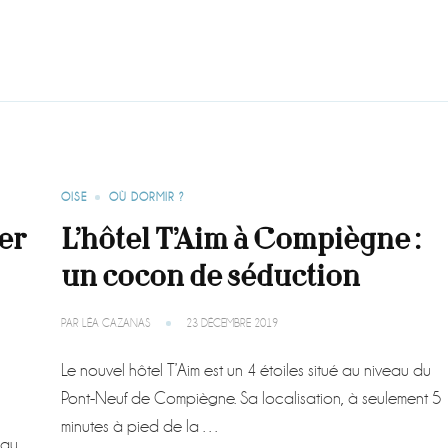
OISE
OÙ DORMIR ?
er
L’hôtel T’Aim à Compiègne :
un cocon de séduction
PAR
LÉA CAZANAS
23 DÉCEMBRE 2019
Le nouvel hôtel T’Aim est un 4 étoiles situé au niveau du
Pont-Neuf de Compiègne. Sa localisation, à seulement 5
minutes à pied de la …
 au