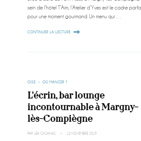
sein de l’hôtel T’Aim, l’Atelier d’Yves est le cadre parfa
pour une moment gourmand. Un menu qui …
CONTINUER LA LECTURE
OISE
OÙ MANGER ?
L’écrin, bar lounge
incontournable à Margny-
lès-Compiègne
PAR
LÉA CAZANAS
13 NOVEMBRE 2019