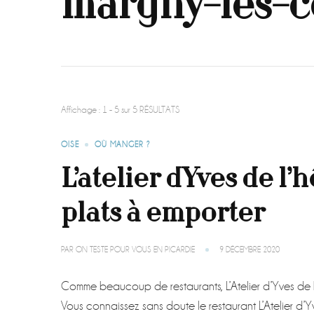
margny-lès-
Affichage : 1 - 5 sur 5 RÉSULTATS
OISE
OÙ MANGER ?
L’atelier dYves de l’h
plats à emporter
PAR
ON TESTE POUR VOUS EN PICARDIE
9 DÉCEMBRE 2020
Comme beaucoup de restaurants, L’Atelier d’Yves de
Vous connaissez sans doute le restaurant L’Atelier d’