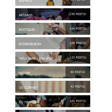
ANIMAUX
150 POST(S)
ARTISANS
136 POST(S)
BOUTIQUES
108 POST(S)
ENTREPRENEURS
122 POST(S)
MIEUX VIVRE - BIEN-ÊTRE
80 POST(S)
NATURE
42 POST(S)
OÙ DORMIR ?
102 POST(S)
OÙ MANGER ?