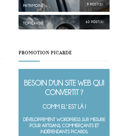
9 POST(S)
PATRIMOINE
60 POST(S)
TOPICARDIE
PROMOTION PICARDE
BESOIN D'UN SITE WEB QUI
CONVERTIT ?
COMM EL' EST LÀ !
DÉVELOPPEMENT WORDPRESS SUR MESURE
POUR ARTISANS, COMMERÇANTS ET
INDÉPENDANTS PICARDS.