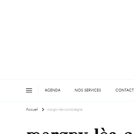
On teste pour vous en picar
AGENDA
NOS SERVICES
CONTACT
Accueil
margny-lès-compiègne