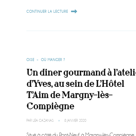
CONTINUER LA LECTURE
OISE
OÙ MANGER ?
Un diner gourmand à l’ateli
d’Yves, au sein de L’Hôtel
T’Aim de Margny-lès-
Compiègne
PAR
LÉA CAZANAS
8 JANVIER 2020
Situé à côté du Pont-Neuf, à Margny-lès-Compiègne,