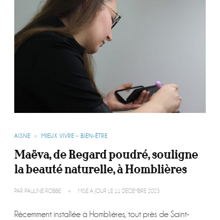
AISNE
MIEUX VIVRE - BIEN-ÊTRE
Maëva, de Regard poudré, souligne
la beauté naturelle, à Homblières
PAR
PAULINE ROBBE
MISE À JOUR LE
11 DÉCEMBRE 2023
Récemment installée à Homblières, tout près de Saint-