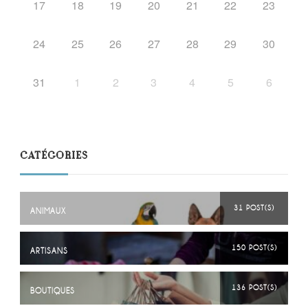
17
18
19
20
21
22
23
24
25
26
27
28
29
30
31
1
2
3
4
5
6
CATÉGORIES
31 POST(S)
ANIMAUX
150 POST(S)
ARTISANS
136 POST(S)
BOUTIQUES