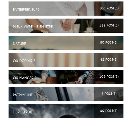
108 POST(S)
ENTREPRENEURS
122 POST(S)
MIEUX VIVRE - BIEN-ÊTRE
80 POST(S)
NATURE
42 POST(S)
OÙ DORMIR ?
102 POST(S)
OÙ MANGER ?
9 POST(S)
PATRIMOINE
60 POST(S)
TOPICARDIE