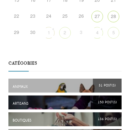
22
23
24
25
26
27
28
+
+
29
30
3
1
2
4
5
CATÉGORIES
31 POST(S)
ANIMAUX
150 POST(S)
ARTISANS
136 POST(S)
BOUTIQUES