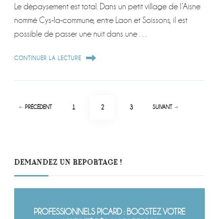
Le dépaysement est total. Dans un petit village de l’Aisne
nommé Cys-la-commune, entre Laon et Soissons, il est
possible de passer une nuit dans une …
CONTINUER LA LECTURE
Pagination
PAGE
PAGE
PAGE
1
2
3
PRÉCÉDENT
SUIVANT
des
publications
DEMANDEZ UN REPORTAGE !
PROFESSIONNELS PICARD : BOOSTEZ VOTRE