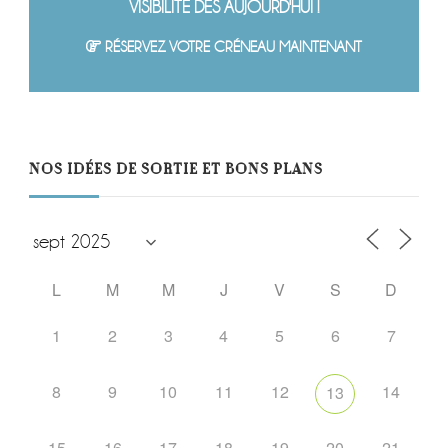
VISIBILITÉ DÈS AUJOURD'HUI !
RÉSERVEZ VOTRE CRÉNEAU MAINTENANT
NOS IDÉES DE SORTIE ET BONS PLANS
L
M
M
J
V
S
D
1
2
3
4
5
6
7
8
9
10
11
12
14
13
15
16
17
18
19
20
21