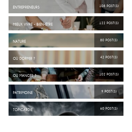
108 POST(S)
ENTREPRENEURS
122 POST(S)
MIEUX VIVRE - BIEN-ÊTRE
80 POST(S)
NATURE
42 POST(S)
OÙ DORMIR ?
102 POST(S)
OÙ MANGER ?
9 POST(S)
PATRIMOINE
60 POST(S)
TOPICARDIE