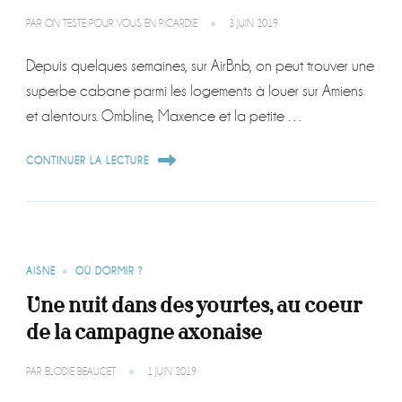
PAR
ON TESTE POUR VOUS EN PICARDIE
3 JUIN 2019
Depuis quelques semaines, sur AirBnb, on peut trouver une
superbe cabane parmi les logements à louer sur Amiens
et alentours. Ombline, Maxence et la petite …
CONTINUER LA LECTURE
AISNE
OÙ DORMIR ?
Une nuit dans des yourtes, au coeur
de la campagne axonaise
PAR
ELODIE BEAUGET
1 JUIN 2019