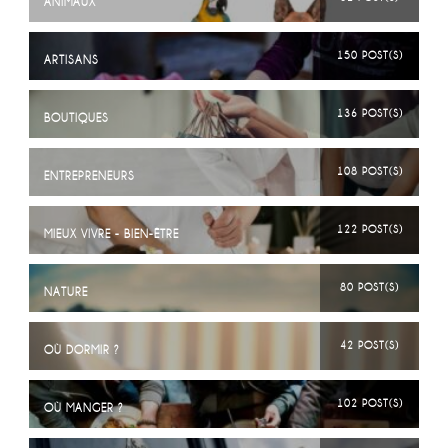
ANIMAUX
150 POST(S)
ARTISANS
136 POST(S)
BOUTIQUES
108 POST(S)
ENTREPRENEURS
122 POST(S)
MIEUX VIVRE - BIEN-ÊTRE
80 POST(S)
NATURE
42 POST(S)
OÙ DORMIR ?
102 POST(S)
OÙ MANGER ?