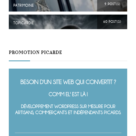
9 POST(S)
PATRIMOINE
60 POST(S)
TOPICARDIE
PROMOTION PICARDE
BESOIN D'UN SITE WEB QUI CONVERTIT ?
COMM EL' EST LÀ !
DÉVELOPPEMENT WORDPRESS SUR MESURE POUR
ARTISANS, COMMERÇANTS ET INDÉPENDANTS PICARDS.