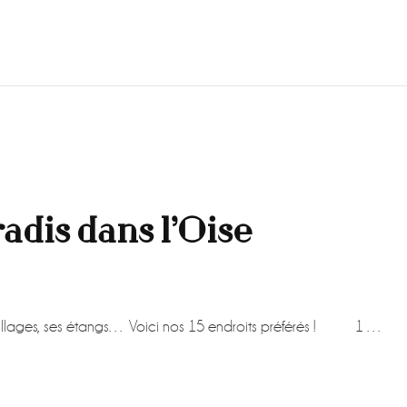
radis dans l’Oise
its villages, ses étangs… Voici nos 15 endroits préférés ! 1 …