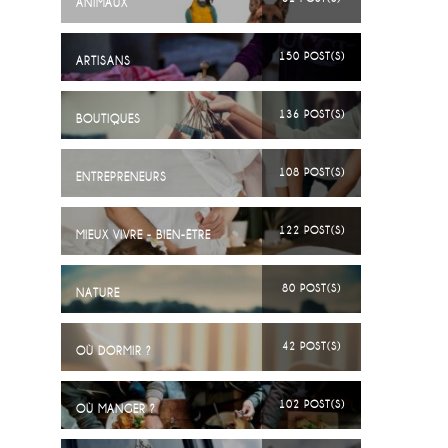
ANIMAUX
150 POST(S)
ARTISANS
136 POST(S)
BOUTIQUES
108 POST(S)
ENTREPRENEURS
122 POST(S)
MIEUX VIVRE - BIEN-ÊTRE
80 POST(S)
NATURE
42 POST(S)
OÙ DORMIR ?
102 POST(S)
OÙ MANGER ?