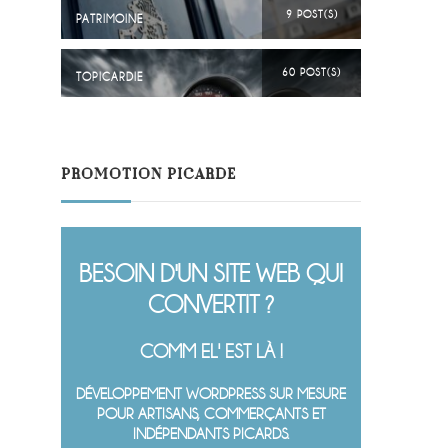
9 POST(S)
PATRIMOINE
60 POST(S)
TOPICARDIE
PROMOTION PICARDE
BESOIN D'UN SITE WEB QUI
CONVERTIT ?
COMM EL' EST LÀ !
DÉVELOPPEMENT WORDPRESS SUR MESURE
POUR ARTISANS, COMMERÇANTS ET
INDÉPENDANTS PICARDS.