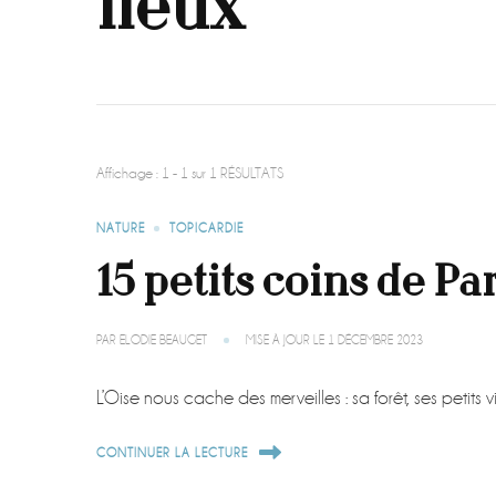
lieux
Affichage : 1 - 1 sur 1 RÉSULTATS
NATURE
TOPICARDIE
15 petits coins de Pa
PAR
ELODIE BEAUGET
MISE À JOUR LE
1 DÉCEMBRE 2023
L’Oise nous cache des merveilles : sa forêt, ses pet
CONTINUER LA LECTURE