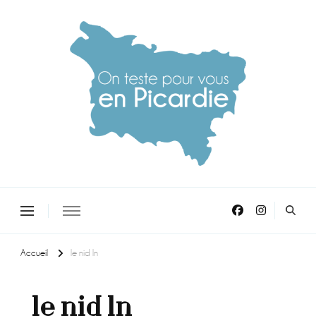
On teste pour vous en picardie
Accueil
le nid ln
le nid ln