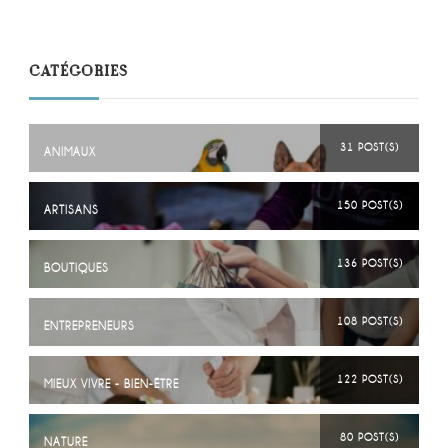
CATÉGORIES
31 POST(S)
ANIMAUX
150 POST(S)
ARTISANS
136 POST(S)
BOUTIQUES
108 POST(S)
ENTREPRENEURS
122 POST(S)
MIEUX VIVRE - BIEN-ÊTRE
80 POST(S)
NATURE