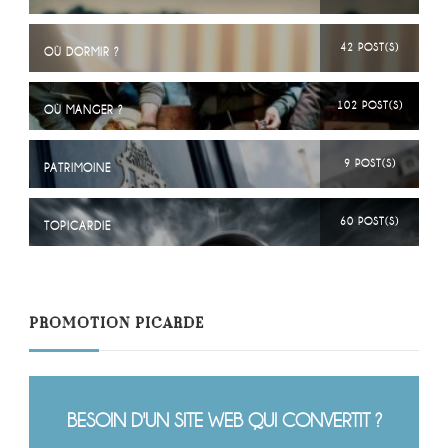
42 POST(S)
OÙ DORMIR ?
102 POST(S)
OÙ MANGER ?
9 POST(S)
PATRIMOINE
60 POST(S)
TOPICARDIE
PROMOTION PICARDE
BESOIN D'UN SITE WEB QUI CONVERTIT ?