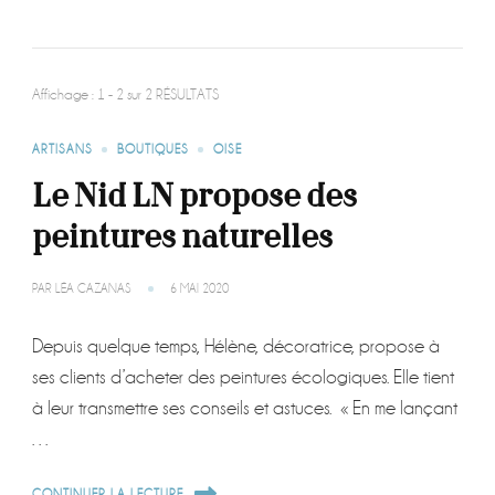
Affichage : 1 - 2 sur 2 RÉSULTATS
ARTISANS
BOUTIQUES
OISE
Le Nid LN propose des
peintures naturelles
PAR
LÉA CAZANAS
6 MAI 2020
Depuis quelque temps, Hélène, décoratrice, propose à
ses clients d’acheter des peintures écologiques. Elle tient
à leur transmettre ses conseils et astuces. « En me lançant
…
CONTINUER LA LECTURE