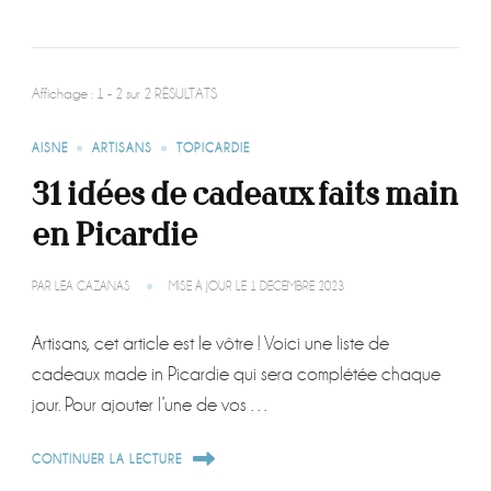
Affichage : 1 - 2 sur 2 RÉSULTATS
AISNE
ARTISANS
TOPICARDIE
31 idées de cadeaux faits main
en Picardie
PAR
LÉA CAZANAS
MISE À JOUR LE
1 DÉCEMBRE 2023
Artisans, cet article est le vôtre ! Voici une liste de
cadeaux made in Picardie qui sera complétée chaque
jour. Pour ajouter l’une de vos …
CONTINUER LA LECTURE