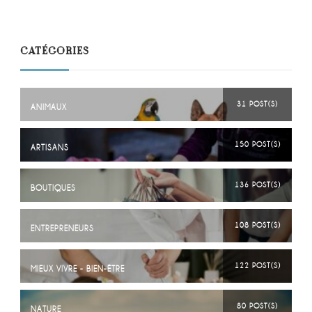
CATÉGORIES
31 POST(S)
ANIMAUX
150 POST(S)
ARTISANS
136 POST(S)
BOUTIQUES
108 POST(S)
ENTREPRENEURS
122 POST(S)
MIEUX VIVRE - BIEN-ÊTRE
80 POST(S)
NATURE