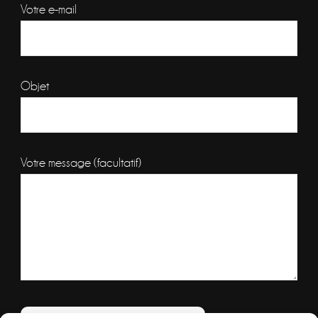
Votre e-mail
Objet
Votre message (facultatif)
Veuillez laisser ce champ vide.