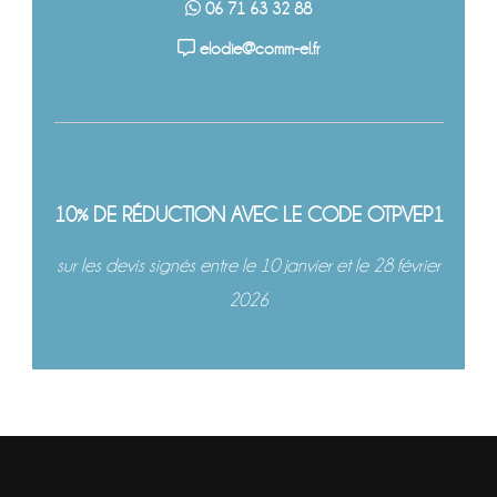
06 71 63 32 88
elodie@comm-el.fr
10% DE RÉDUCTION AVEC LE CODE OTPVEP1
sur les devis signés entre le 10 janvier et le 28 février
2026