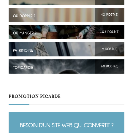
42 POST(S)
OÙ DORMIR ?
102 POST(S)
OÙ MANGER ?
9 POST(S)
PATRIMOINE
60 POST(S)
TOPICARDIE
PROMOTION PICARDE
BESOIN D'UN SITE WEB QUI CONVERTIT ?