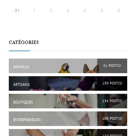
31
1
2
3
4
5
6
CATÉGORIES
31 POST(S)
ANIMAUX
150 POST(S)
ARTISANS
136 POST(S)
BOUTIQUES
108 POST(S)
ENTREPRENEURS