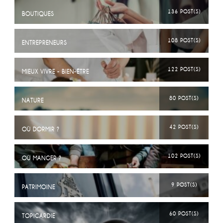
136 POST(S)
BOUTIQUES
108 POST(S)
ENTREPRENEURS
122 POST(S)
MIEUX VIVRE - BIEN-ÊTRE
80 POST(S)
NATURE
42 POST(S)
OÙ DORMIR ?
102 POST(S)
OÙ MANGER ?
9 POST(S)
PATRIMOINE
60 POST(S)
TOPICARDIE