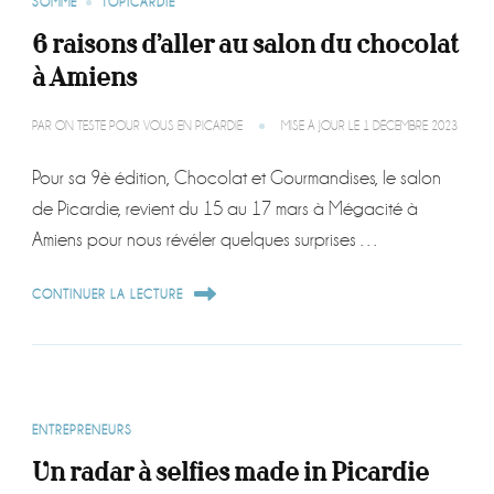
SOMME
TOPICARDIE
6 raisons d’aller au salon du chocolat
à Amiens
PAR
ON TESTE POUR VOUS EN PICARDIE
MISE À JOUR LE
1 DÉCEMBRE 2023
Pour sa 9è édition, Chocolat et Gourmandises, le salon
de Picardie, revient du 15 au 17 mars à Mégacité à
Amiens pour nous révéler quelques surprises …
CONTINUER LA LECTURE
ENTREPRENEURS
Un radar à selfies made in Picardie