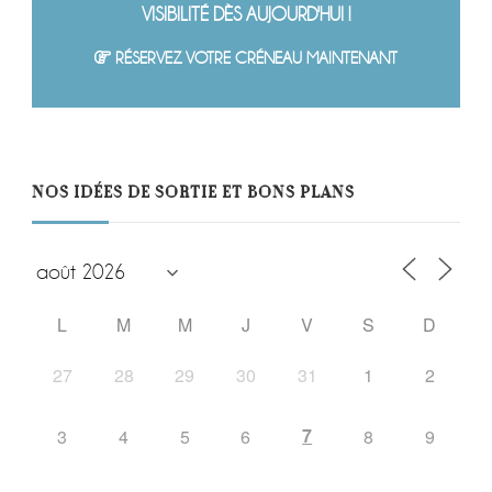
VISIBILITÉ DÈS AUJOURD'HUI !
RÉSERVEZ VOTRE CRÉNEAU MAINTENANT
NOS IDÉES DE SORTIE ET BONS PLANS
L
M
M
J
V
S
D
27
28
29
30
31
1
2
7
3
4
5
6
8
9