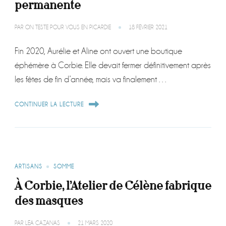
permanente
PAR
ON TESTE POUR VOUS EN PICARDIE
18 FÉVRIER 2021
Fin 2020, Aurélie et Aline ont ouvert une boutique
éphémère à Corbie. Elle devait fermer définitivement après
les fêtes de fin d’année, mais va finalement …
CONTINUER LA LECTURE
ARTISANS
SOMME
À Corbie, l’Atelier de Célène fabrique
des masques
PAR
LÉA CAZANAS
21 MARS 2020