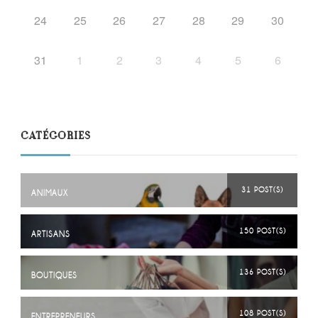
24
25
26
27
28
29
30
31
1
2
3
4
5
6
CATÉGORIES
31 POST(S)
ANIMAUX
150 POST(S)
ARTISANS
136 POST(S)
BOUTIQUES
108 POST(S)
ENTREPRENEURS