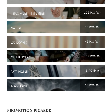
122 POST(S)
MIEUX VIVRE - BIEN-ÊTRE
80 POST(S)
NATURE
42 POST(S)
OÙ DORMIR ?
102 POST(S)
OÙ MANGER ?
9 POST(S)
PATRIMOINE
60 POST(S)
TOPICARDIE
PROMOTION PICARDE