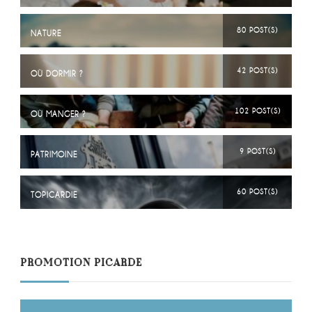
80 POST(S)
NATURE
42 POST(S)
OÙ DORMIR ?
102 POST(S)
OÙ MANGER ?
9 POST(S)
PATRIMOINE
60 POST(S)
TOPICARDIE
PROMOTION PICARDE