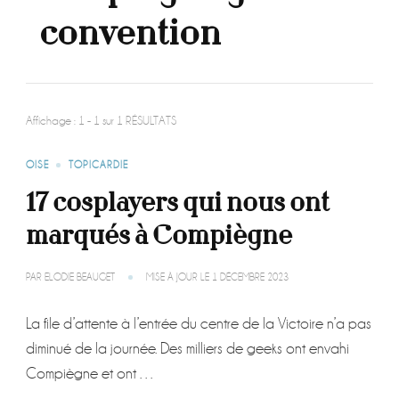
convention
Affichage : 1 - 1 sur 1 RÉSULTATS
OISE
TOPICARDIE
17 cosplayers qui nous ont
marqués à Compiègne
PAR
ELODIE BEAUGET
MISE À JOUR LE
1 DÉCEMBRE 2023
La file d’attente à l’entrée du centre de la Victoire n’a pas
diminué de la journée. Des milliers de geeks ont envahi
Compiègne et ont …