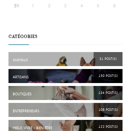
31
1
2
3
4
5
6
CATÉGORIES
31 POST(S)
ANIMAUX
150 POST(S)
ARTISANS
136 POST(S)
BOUTIQUES
108 POST(S)
ENTREPRENEURS
122 POST(S)
MIEUX VIVRE - BIEN-ÊTRE