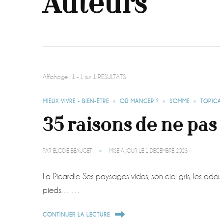
Auteurs
Affichage : 1 - 1 sur 1 RÉSULTATS
MIEUX VIVRE - BIEN-ÊTRE
OÙ MANGER ?
SOMME
TOPIC
35 raisons de ne pas
PAR
ELODIE BEAUGET
MISE À JOUR LE
1 DÉCEMBRE 2023
La Picardie. Ses paysages vides, son ciel gris, les odeur
pieds… …
CONTINUER LA LECTURE