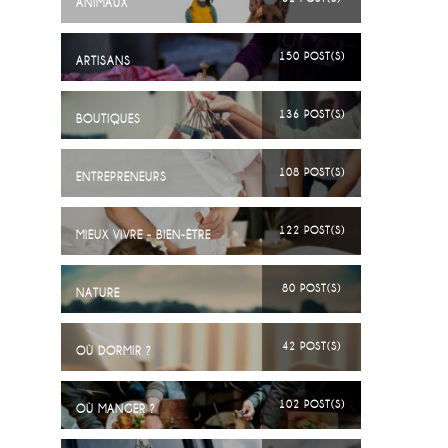
ANIMAUX
150 POST(S)
ARTISANS
136 POST(S)
BOUTIQUES
108 POST(S)
ENTREPRENEURS
122 POST(S)
MIEUX VIVRE - BIEN-ÊTRE
80 POST(S)
NATURE
42 POST(S)
OÙ DORMIR ?
102 POST(S)
OÙ MANGER ?