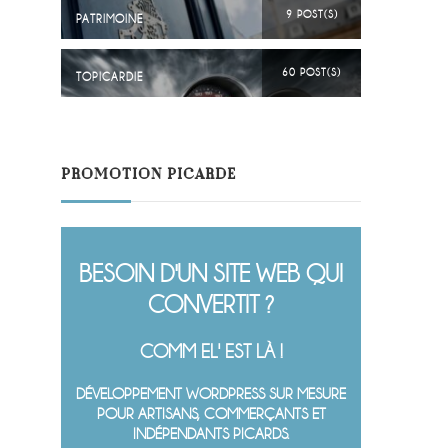
9 POST(S)
PATRIMOINE
60 POST(S)
TOPICARDIE
PROMOTION PICARDE
BESOIN D'UN SITE WEB QUI
CONVERTIT ?
COMM EL' EST LÀ !
DÉVELOPPEMENT WORDPRESS SUR MESURE
POUR ARTISANS, COMMERÇANTS ET
INDÉPENDANTS PICARDS.