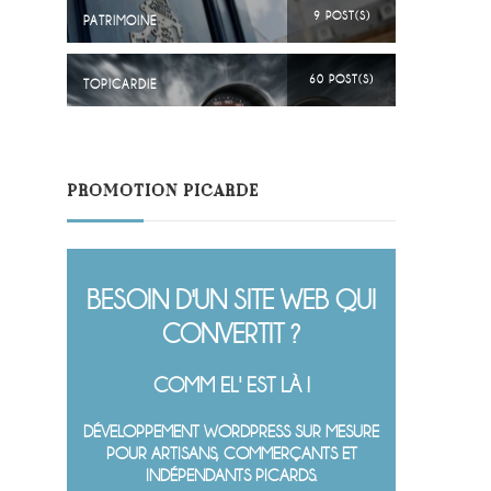
9 POST(S)
PATRIMOINE
60 POST(S)
TOPICARDIE
PROMOTION PICARDE
BESOIN D'UN SITE WEB QUI
CONVERTIT ?
COMM EL' EST LÀ !
DÉVELOPPEMENT WORDPRESS SUR MESURE
POUR ARTISANS, COMMERÇANTS ET
INDÉPENDANTS PICARDS.