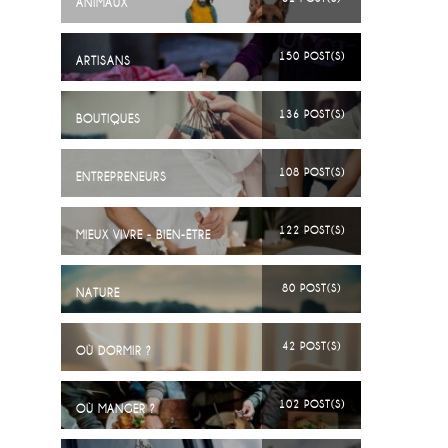
ANIMAUX
150 POST(S)
ARTISANS
136 POST(S)
BOUTIQUES
108 POST(S)
ENTREPRENEURS
122 POST(S)
MIEUX VIVRE - BIEN-ÊTRE
80 POST(S)
NATURE
42 POST(S)
OÙ DORMIR ?
102 POST(S)
OÙ MANGER ?