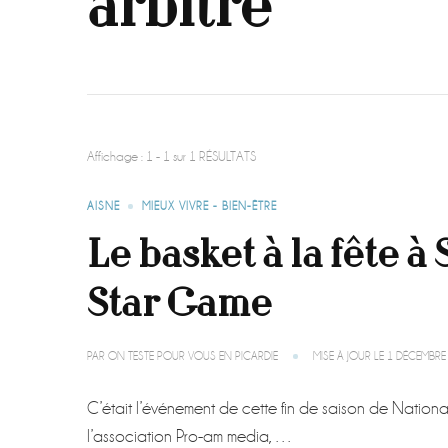
arbitre
Affichage : 1 - 1 sur 1 RÉSULTATS
AISNE
MIEUX VIVRE - BIEN-ÊTRE
Le basket à la fête à
Star Game
PAR
ON TESTE POUR VOUS EN PICARDIE
MISE À JOUR LE
1 DÉCEMBRE
C’était l’événement de cette fin de saison de National
l’association Pro-am media, …