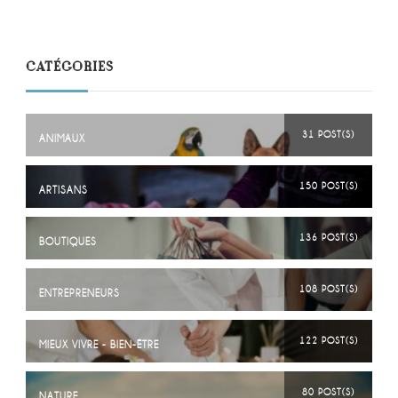
CATÉGORIES
31 POST(S)
ANIMAUX
150 POST(S)
ARTISANS
136 POST(S)
BOUTIQUES
108 POST(S)
ENTREPRENEURS
122 POST(S)
MIEUX VIVRE - BIEN-ÊTRE
80 POST(S)
NATURE