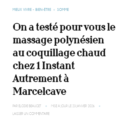
MIEUX VIVRE - BIEN-ÊTRE
SOMME
On a testé pour vous le
massage polynésien
au coquillage chaud
chez 1 Instant
Autrement à
Marcelcave
PAR
ELODIE BEAUGET
MISE À JOUR LE
23 JANVIER 2026
SUR
LAISSER UN COMMENTAIRE
ON
A