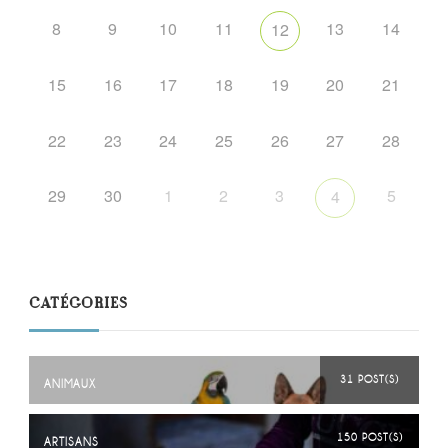
8
9
10
11
13
14
12
15
16
17
18
19
20
21
22
23
24
25
26
27
28
29
30
1
2
3
5
4
CATÉGORIES
31 POST(S)
ANIMAUX
150 POST(S)
ARTISANS