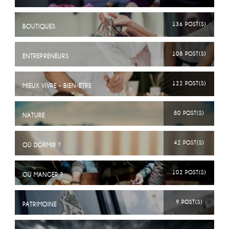
136 POST(S)
BOUTIQUES
108 POST(S)
ENTREPRENEURS
122 POST(S)
MIEUX VIVRE - BIEN-ÊTRE
80 POST(S)
NATURE
42 POST(S)
OÙ DORMIR ?
102 POST(S)
OÙ MANGER ?
9 POST(S)
PATRIMOINE