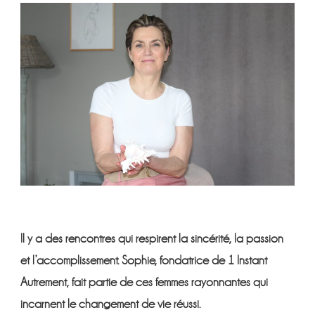
TESTÉ
POUR
VOUS
LE
MASSAGE
POLYNÉSIEN
AU
COQUILLAGE
CHAUD
CHEZ
1
INSTANT
AUTREMENT
À
MARCELCAVE
Il y a des rencontres qui respirent la sincérité, la passion
et l’accomplissement. Sophie, fondatrice de
1 Instant
Autrement
, fait partie de ces femmes rayonnantes qui
incarnent le changement de vie réussi.