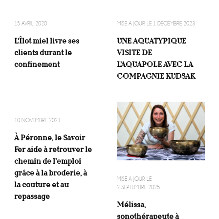
15 AVRIL 2020
MISE À JOUR LE
1 DÉCEMBRE 2023
L’Îlot miel livre ses
UNE AQUATYPIQUE
clients durant le
VISITE DE
confinement
L’AQUAPOLE AVEC LA
COMPAGNIE KUDSAK
10 NOVEMBRE 2021
À Péronne, le Savoir
Fer aide à retrouver le
chemin de l’emploi
grâce à la broderie, à
MISE À JOUR LE
la couture et au
2 SEPTEMBRE 2025
repassage
Mélissa,
sonothérapeute à