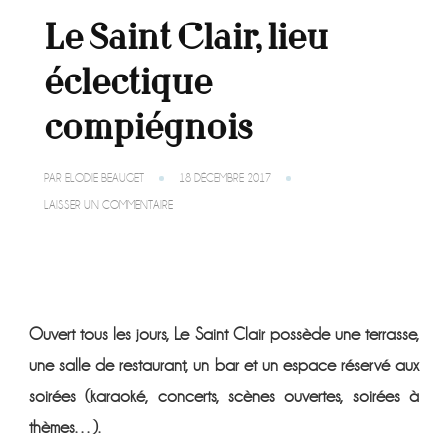
Le Saint Clair, lieu
éclectique
compiégnois
PAR
ELODIE BEAUGET
18 DÉCEMBRE 2017
SUR
LAISSER UN COMMENTAIRE
LE
SAINT
CLAIR,
LIEU
ÉCLECTIQUE
COMPIÉGNOIS
Ouvert tous les jours, Le Saint Clair possède une terrasse,
une salle de restaurant, un bar et un espace réservé aux
soirées (karaoké, concerts, scènes ouvertes, soirées à
thèmes…).