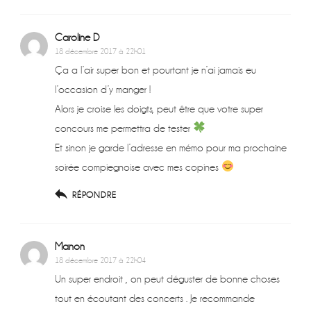
Caroline D
18 décembre 2017 à 22h01
Ça a l’air super bon et pourtant je n’ai jamais eu
l’occasion d’y manger !
Alors je croise les doigts, peut être que votre super
concours me permettra de tester
Et sinon je garde l’adresse en mémo pour ma prochaine
soirée compiegnoise avec mes copines
RÉPONDRE
Manon
18 décembre 2017 à 22h04
Un super endroit , on peut déguster de bonne choses
tout en écoutant des concerts . Je recommande