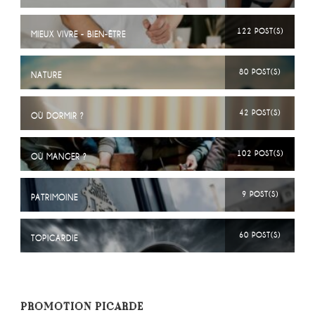
122 POST(S)
MIEUX VIVRE - BIEN-ÊTRE
80 POST(S)
NATURE
42 POST(S)
OÙ DORMIR ?
102 POST(S)
OÙ MANGER ?
9 POST(S)
PATRIMOINE
60 POST(S)
TOPICARDIE
PROMOTION PICARDE