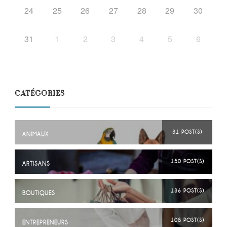
24
25
26
27
28
29
30
31
1
2
3
4
5
6
CATÉGORIES
31 POST(S)
ANIMAUX
150 POST(S)
ARTISANS
136 POST(S)
BOUTIQUES
108 POST(S)
ENTREPRENEURS