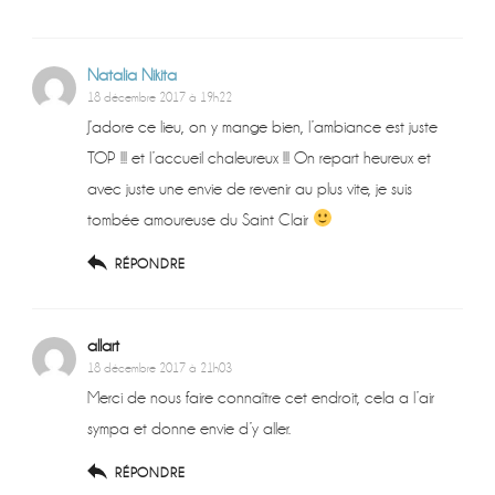
Natalia Nikita
18 décembre 2017 à 19h22
J’adore ce lieu, on y mange bien, l’ambiance est juste
TOP !!! et l’accueil chaleureux !!! On repart heureux et
avec juste une envie de revenir au plus vite, je suis
tombée amoureuse du Saint Clair
RÉPONDRE
allart
18 décembre 2017 à 21h03
Merci de nous faire connaître cet endroit, cela a l’air
sympa et donne envie d’y aller.
RÉPONDRE