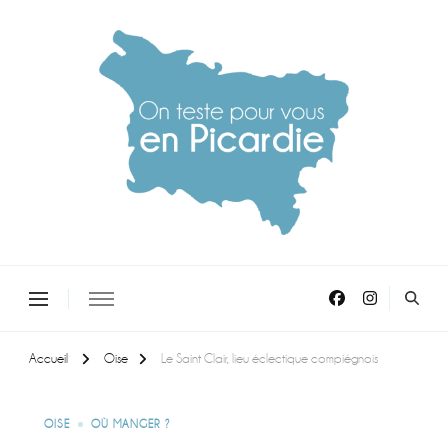
On teste pour vous en picardie
Accueil
Oise
Le Saint Clair, lieu éclectique compiégnois
OISE
OÙ MANGER ?