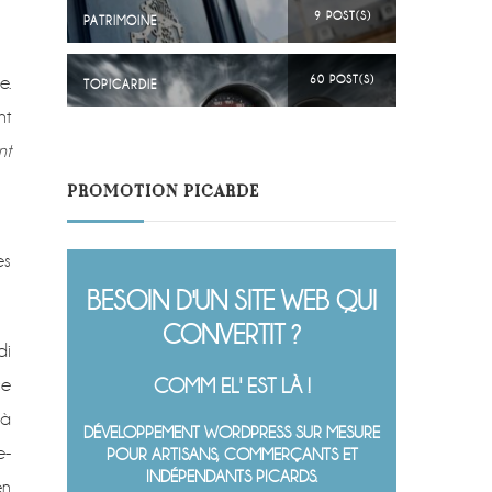
9 POST(S)
PATRIMOINE
e.
60 POST(S)
TOPICARDIE
nt
nt
PROMOTION PICARDE
es
BESOIN D'UN SITE WEB QUI
CONVERTIT ?
di
ce
COMM EL' EST LÀ !
 à
DÉVELOPPEMENT WORDPRESS SUR MESURE
e-
POUR ARTISANS, COMMERÇANTS ET
INDÉPENDANTS PICARDS.
en