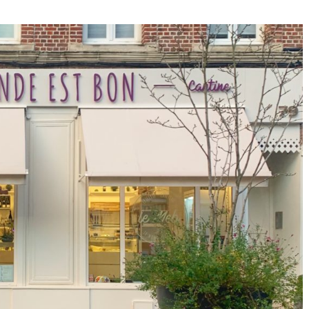
SE
SENT
COMME
CHEZ
SOI