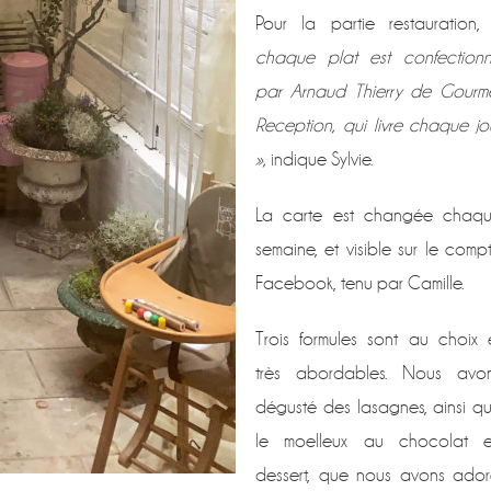
Pour la partie restauration
chaque plat est confection
par Arnaud Thierry de Gourm
Reception, qui livre chaque jo
»,
indique Sylvie.
La carte est changée chaq
semaine, et visible sur le comp
Facebook, tenu par Camille.
Trois formules sont au choix 
très abordables. Nous avo
dégusté des lasagnes, ainsi q
le moelleux au chocolat 
dessert, que nous avons ador