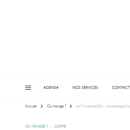
On teste pour vous en picar
AGENDA
NOS SERVICES
CONTACT
Accueil
Où manger ?
Le Monde est Bon : une enseigne fam
OÙ MANGER ?
SOMME