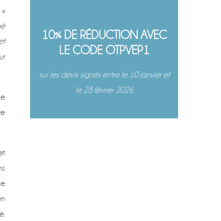
,
«
né
10% DE RÉDUCTION AVEC
et
LE CODE OTPVEP1
ur
sur les devis signés entre le 10 janvier et
le 28 février 2026
ue
te
et
ns
ue
en
é.