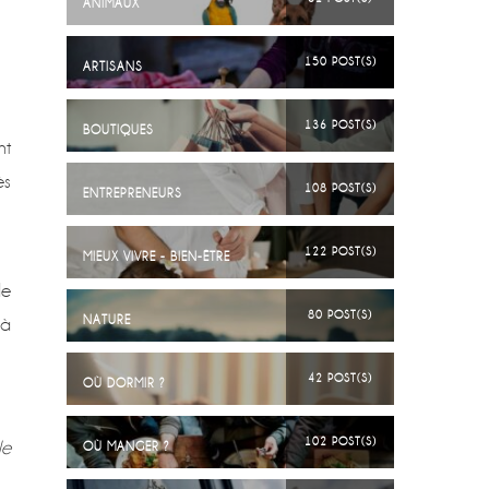
ANIMAUX
150 POST(S)
ARTISANS
136 POST(S)
BOUTIQUES
nt
ès
108 POST(S)
ENTREPRENEURS
122 POST(S)
MIEUX VIVRE - BIEN-ÊTRE
de
80 POST(S)
NATURE
 à
42 POST(S)
OÙ DORMIR ?
102 POST(S)
le
OÙ MANGER ?