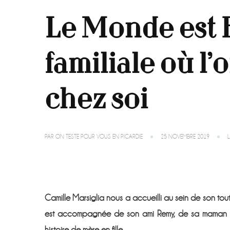
Le Monde est 
familiale où l
chez soi
PAR
ON TESTE POUR VOUS EN PICARDIE
25 NOVEMBRE 2019
Camille Marsiglia nous a accueilli au sein de son tout 
est accompagnée de son ami Remy, de sa maman S
histoire de mère en fille.