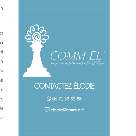
in
es
 à
ni
on
is
té
CONTACTEZ ÉLODIE
ar
en
06 71 63 32 88
ès
elodie@comm-el.fr
le