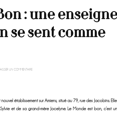
Bon : une enseign
’on se sent comme
SUR
LAISSER UN COMMENTAIRE
LE
MONDE
EST
BON
:
UNE
nouvel établissement sur Amiens, situé au 79, rue des Jacobins. Elle
ENSEIGNE
FAMILIALE
ylvie
et de sa grand-mère Jocelyne. Le Monde est bon, c’est u
OÙ
L’ON