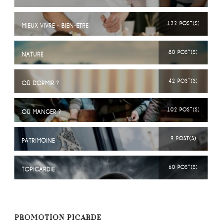
122 POST(S)
MIEUX VIVRE - BIEN-ÊTRE
80 POST(S)
NATURE
42 POST(S)
OÙ DORMIR ?
102 POST(S)
OÙ MANGER ?
9 POST(S)
PATRIMOINE
60 POST(S)
TOPICARDIE
PROMOTION PICARDE