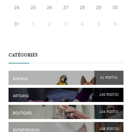
24
25
26
27
28
29
30
31
1
2
3
4
5
6
CATÉGORIES
31 POST(S)
ANIMAUX
150 POST(S)
ARTISANS
136 POST(S)
BOUTIQUES
108 POST(S)
ENTREPRENEURS