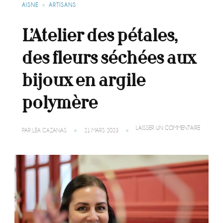
AISNE
ARTISANS
L’Atelier des pétales,
des fleurs séchées aux
bijoux en argile
polymère
SUR
LAISSER UN COMMENTAIRE
PAR
LÉA CAZANAS
21 MARS 2023
L’ATELIER
DES
PÉTALES,
DES
FLEURS
SÉCHÉES
AUX
BIJOUX
EN
ARGILE
POLYMÈR