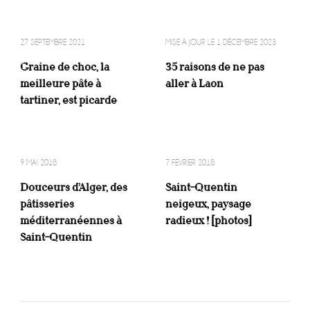
27 SEPTEMBRE 2021
MISE À JOUR LE
1 DÉCEMBRE 2023
Graine de choc, la
35 raisons de ne pas
meilleure pâte à
aller à Laon
tartiner, est picarde
9 MAI 2018
7 FÉVRIER 2018
Douceurs d’Alger, des
Saint-Quentin
pâtisseries
neigeux, paysage
méditerranéennes à
radieux ! [photos]
Saint-Quentin