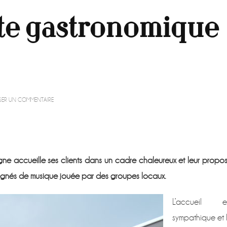
pite gastronomique
SUR
SSER UN COMMENTAIRE
L’ASSIETTE,
PÉPITE
GASTRONOMIQUE
À
COMPIÈGNE
gne accueille ses client
s dans un cadre chaleureux et leur propo
agnés de musique jouée par des groupes locaux.
L’accueil e
sympathique et 