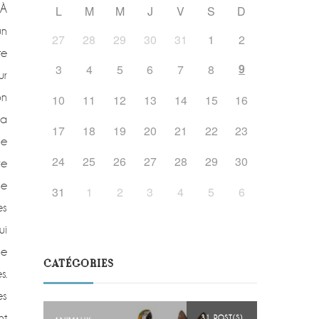
 À
L
M
M
J
V
S
D
un
27
28
29
30
31
1
2
te
9
3
4
5
6
7
8
ur
on
10
11
12
13
14
15
16
la
17
18
19
20
21
22
23
ne
24
25
26
27
28
29
30
re
le
31
1
2
3
4
5
6
es
i
le
CATÉGORIES
s.
es
nt
31 POST(S)