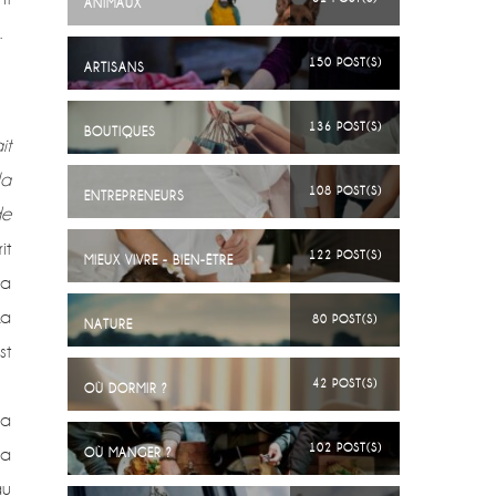
ANIMAUX
.
150 POST(S)
ARTISANS
136 POST(S)
BOUTIQUES
it
la
108 POST(S)
ENTREPRENEURS
e
it
122 POST(S)
MIEUX VIVRE - BIEN-ÊTRE
a
La
80 POST(S)
NATURE
t
42 POST(S)
OÙ DORMIR ?
la
102 POST(S)
ra
OÙ MANGER ?
u