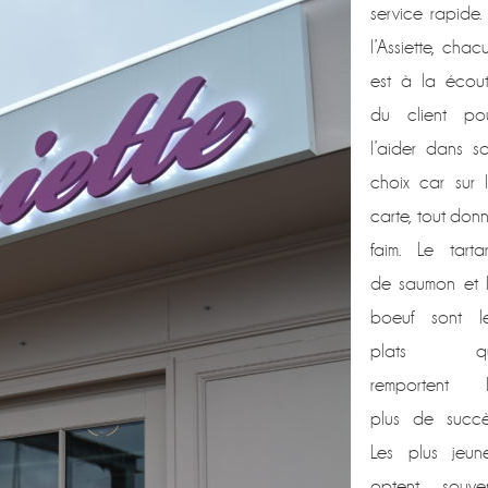
service rapide.
l’Assiette, chac
est à la écou
du client po
l’aider dans s
choix car sur 
carte, tout don
faim. Le tarta
de saumon et 
boeuf sont l
plats qu
remportent 
plus de succè
Les plus jeun
optent souve