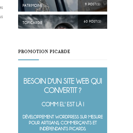
9 POST(S)
PATRIMOINE
es
us
60 POST(S)
TOPICARDIE
PROMOTION PICARDE
BESOIN D'UN SITE WEB QUI
CONVERTIT ?
COMM EL' EST LÀ !
DÉVELOPPEMENT WORDPRESS SUR MESURE
POUR ARTISANS, COMMERÇANTS ET
INDÉPENDANTS PICARDS.