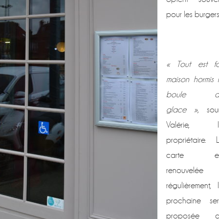
pour les burgers
« Tout est fa
maison hormis 
boule d
glace »,
sour
Valérie, l
propriétaire. 
carte es
renouvelée
régulièrement, 
prochaine se
proposée a