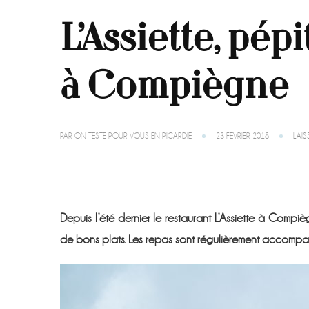
L’Assiette, pé
à Compiègne
PAR
ON TESTE POUR VOUS EN PICARDIE
23 FÉVRIER 2018
LAI
Depuis l’été dernier le restaurant L’Assiette à Compiè
de bons plats. Les repas sont régulièrement accomp