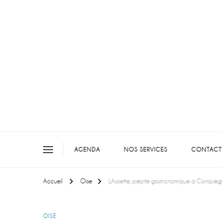
On teste pour vous en picar
AGENDA
NOS SERVICES
CONTACT
Accueil
Oise
L’Assiette, pépite gastronomique à Compiè
OISE