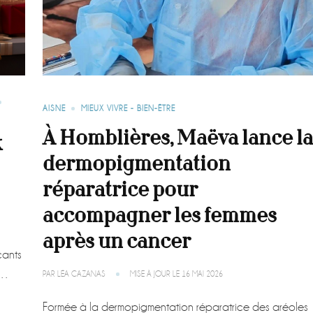
AISNE
MIEUX VIVRE - BIEN-ÊTRE
À Homblières, Maëva lance l
x
dermopigmentation
réparatrice pour
accompagner les femmes
après un cancer
çants
t …
PAR
LÉA CAZANAS
MISE À JOUR LE
16 MAI 2026
Formée à la dermopigmentation réparatrice des aréoles