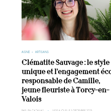
AISNE
ARTISANS
Clématite Sauvage : le style
unique et l’engagement éc
responsable de Camille,
jeune fleuriste à Torcy-en-
Valois
PAR
LÉA CAZANAS
MISE À JOUR LE
3 DÉCEMBRE 2025