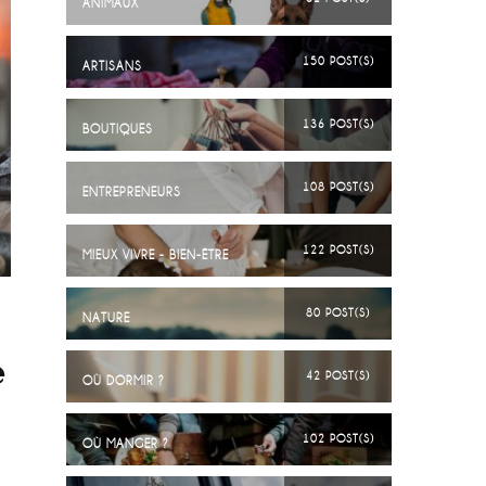
ANIMAUX
150 POST(S)
ARTISANS
136 POST(S)
BOUTIQUES
108 POST(S)
ENTREPRENEURS
122 POST(S)
MIEUX VIVRE - BIEN-ÊTRE
80 POST(S)
NATURE
e
42 POST(S)
OÙ DORMIR ?
102 POST(S)
OÙ MANGER ?