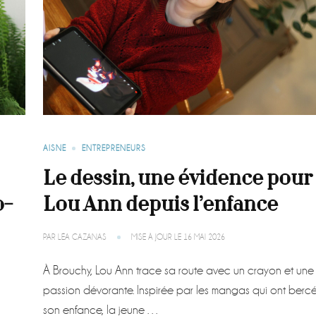
AISNE
ENTREPRENEURS
Le dessin, une évidence pour
o-
Lou Ann depuis l’enfance
PAR
LÉA CAZANAS
MISE À JOUR LE
16 MAI 2026
À Brouchy, Lou Ann trace sa route avec un crayon et une
passion dévorante. Inspirée par les mangas qui ont berc
son enfance, la jeune …