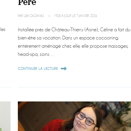
Père
PAR
LÉA CAZANAS
MISE À JOUR LE
7 JANVIER 2026
les
Installée près de Château-Thierry (Aisne), Céline a fait du
bien-être sa vocation. Dans un espace cocooning
entièrement aménagé chez elle, elle propose massages,
head-spa, soins …
CONTINUER LA LECTURE