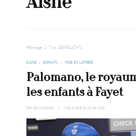
Aisne
Affichage : 1 - 7 sur 180 RÉSULTATS
AISNE
ENFANTS
MISE EN LUMIÈRE
Palomano, le royaum
les enfants à Fayet
PAR
LÉA CAZANAS
MISE À JOUR LE
18 MAI 2026