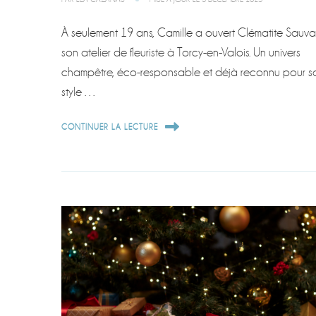
À seulement 19 ans, Camille a ouvert Clématite Sauv
son atelier de fleuriste à Torcy-en-Valois. Un univers
champêtre, éco-responsable et déjà reconnu pour s
style …
CONTINUER LA LECTURE