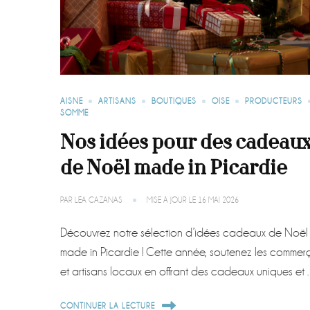
AISNE
ARTISANS
BOUTIQUES
OISE
PRODUCTEURS
SOMME
Nos idées pour des cadeau
de Noël made in Picardie
PAR
LÉA CAZANAS
MISE À JOUR LE
16 MAI 2026
Découvrez notre sélection d’idées cadeaux de Noël
made in Picardie ! Cette année, soutenez les commer
et artisans locaux en offrant des cadeaux uniques e
CONTINUER LA LECTURE