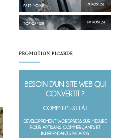
9 POST(S)
PATRIMOINE
60 POST(S)
TOPICARDIE
PROMOTION PICARDE
BESOIN D'UN SITE WEB QUI
CONVERTIT ?
COMM EL' EST LÀ !
DÉVELOPPEMENT WORDPRESS SUR MESURE
POUR ARTISANS, COMMERÇANTS ET
INDÉPENDANTS PICARDS.