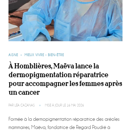
AISNE
MIEUX VIVRE - BIEN-ÊTRE
À Homblières, Maëva lance la
dermopigmentation réparatrice
pour accompagner les femmes après
un cancer
PAR
LÉA CAZANAS
MISE À JOUR LE
16 MAI 2026
Formée à la dermopigmentation réparatrice des aréoles
mammaires, Maëva, fondatrice de Regard Poudré à