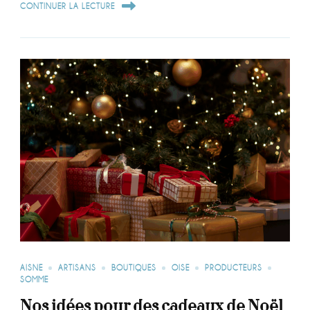
CONTINUER LA LECTURE
AISNE
ARTISANS
BOUTIQUES
OISE
PRODUCTEURS
SOMME
Nos idées pour des cadeaux de Noël