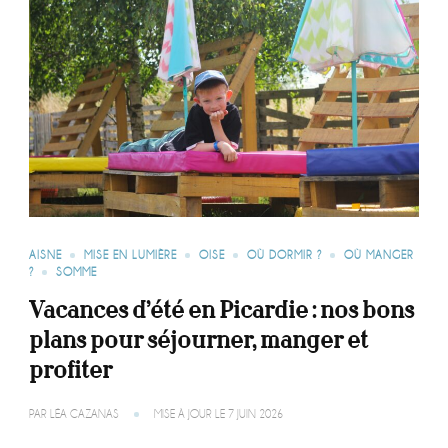
AISNE
MISE EN LUMIÈRE
OISE
OÙ DORMIR ?
OÙ MANGER
?
SOMME
Vacances d’été en Picardie : nos bons
plans pour séjourner, manger et
profiter
PAR
LÉA CAZANAS
MISE À JOUR LE
7 JUIN 2026