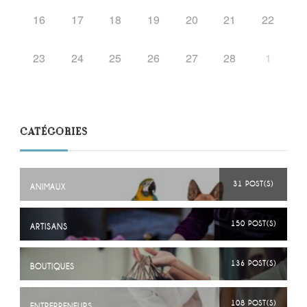
16
17
18
19
20
21
22
23
24
25
26
27
28
1
CATÉGORIES
31 POST(S)
ANIMAUX
150 POST(S)
ARTISANS
136 POST(S)
BOUTIQUES
108 POST(S)
ENTREPRENEURS