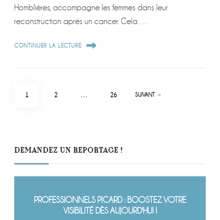
Homblières, accompagne les femmes dans leur
reconstruction après un cancer. Cela …
CONTINUER LA LECTURE
Pagination
PAGE
PAGE
PAGE
1
2
…
26
SUIVANT
des
publications
DEMANDEZ UN REPORTAGE !
PROFESSIONNELS PICARD : BOOSTEZ VOTRE
VISIBILITÉ DÈS AUJOURD'HUI !