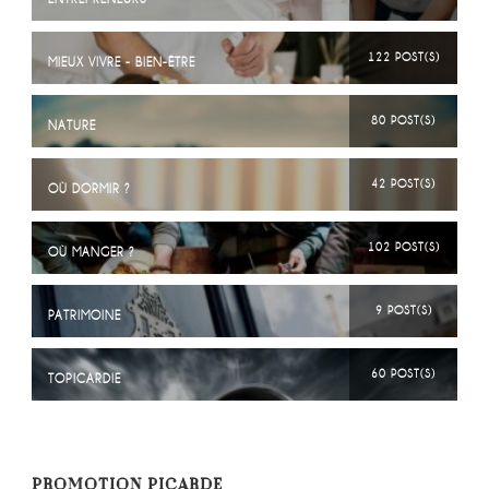
122 POST(S)
MIEUX VIVRE - BIEN-ÊTRE
80 POST(S)
NATURE
42 POST(S)
OÙ DORMIR ?
102 POST(S)
OÙ MANGER ?
9 POST(S)
PATRIMOINE
60 POST(S)
TOPICARDIE
PROMOTION PICARDE