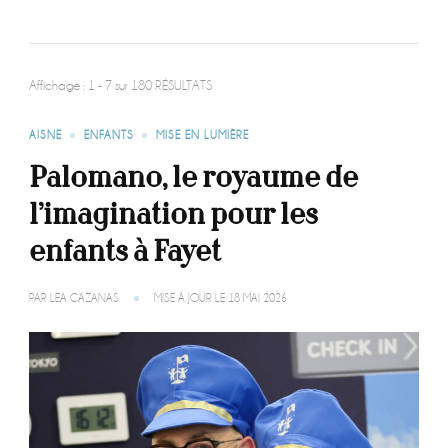
Affichage : 1 - 7 sur 180 RÉSULTATS
AISNE
ENFANTS
MISE EN LUMIÈRE
Palomano, le royaume de
l’imagination pour les
enfants à Fayet
PAR
LÉA CAZANAS
MISE À JOUR LE
18 MAI 2026