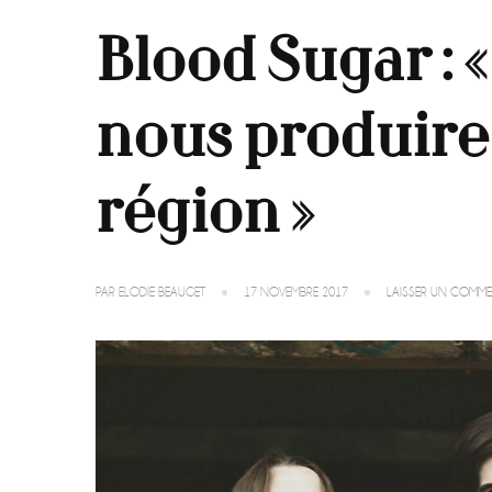
Blood Sugar : «
nous produire 
région »
PAR
ELODIE BEAUGET
17 NOVEMBRE 2017
LAISSER UN COMME