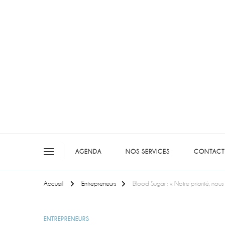
On teste pour vous en picar
AGENDA
NOS SERVICES
CONTACT
Accueil
Entrepreneurs
Blood Sugar : « Notre priorité, nou
ENTREPRENEURS