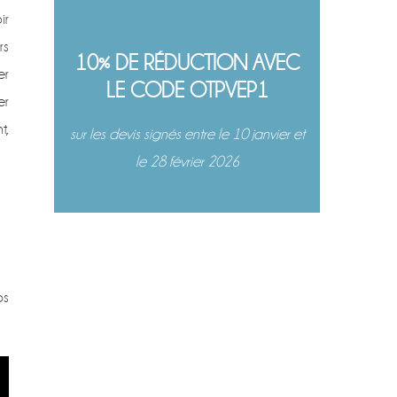
ir
rs
10% DE RÉDUCTION AVEC
er
LE CODE OTPVEP1
er
t,
sur les devis signés entre le 10 janvier et
le 28 février 2026
ps