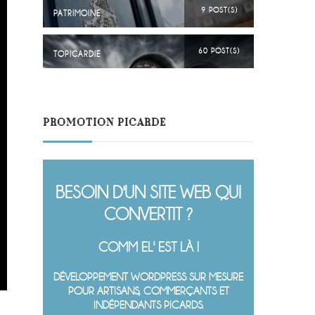
9 POST(S)
PATRIMOINE
60 POST(S)
TOPICARDIE
PROMOTION PICARDE
BESOIN D'UN SITE WEB QUI
CONVERTIT ?
COMM EL' EST LÀ !
DÉVELOPPEMENT WORDPRESS SUR MESURE
POUR ARTISANS, COMMERÇANTS ET
INDÉPENDANTS PICARDS.