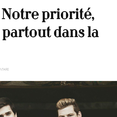
 Notre priorité,
partout dans la
SUR
NTAIRE
BLOOD
SUGAR
:
« NOTRE
PRIORITÉ,
NOUS
PRODUIRE
PARTOUT
DANS
LA