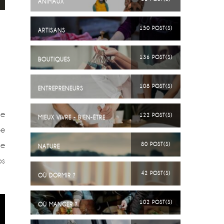
ANIMAUX
150 POST(S)
ARTISANS
136 POST(S)
BOUTIQUES
108 POST(S)
ENTREPRENEURS
ie
122 POST(S)
MIEUX VIVRE - BIEN-ÊTRE
pe
le
80 POST(S)
NATURE
ps
42 POST(S)
OÙ DORMIR ?
102 POST(S)
OÙ MANGER ?