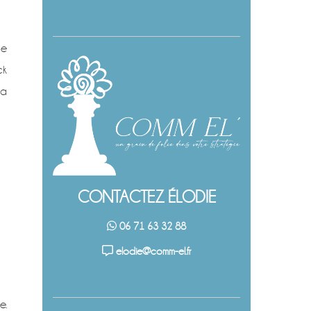
le
ck
la
CONTACTEZ ÉLODIE
06 71 63 32 88
elodie@comm-el.fr
e.