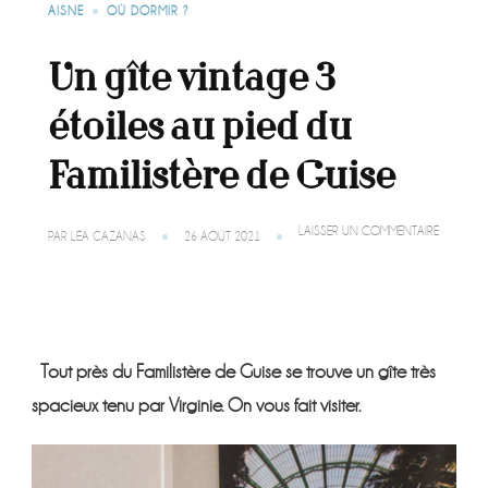
AISNE
OÙ DORMIR ?
Un gîte vintage 3
étoiles au pied du
Familistère de Guise
SUR
LAISSER UN COMMENTAIRE
PAR
LÉA CAZANAS
26 AOÛT 2021
UN
GÎTE
VINTAGE
3
ÉTOILES
AU
PIED
Tout près du Familistère de Guise se trouve un gîte très
DU
FAMILISTÈ
spacieux tenu par Virginie. On vous fait visiter.
DE
GUISE