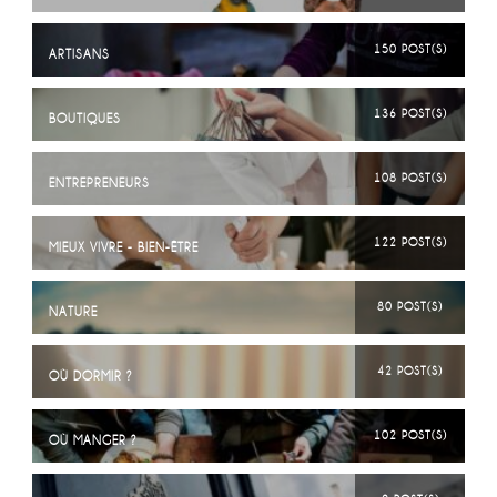
150 POST(S)
ARTISANS
136 POST(S)
BOUTIQUES
108 POST(S)
ENTREPRENEURS
122 POST(S)
MIEUX VIVRE - BIEN-ÊTRE
80 POST(S)
NATURE
42 POST(S)
OÙ DORMIR ?
102 POST(S)
OÙ MANGER ?