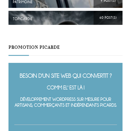
9 POST(S)
PATRIMOINE
60 POST(S)
TOPICARDIE
PROMOTION PICARDE
BESOIN D'UN SITE WEB QUI CONVERTIT ?
COMM EL' EST LÀ !
DÉVELOPPEMENT WORDPRESS SUR MESURE POUR
ARTISANS, COMMERÇANTS ET INDÉPENDANTS PICARDS.