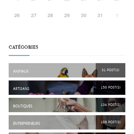
26
27
28
29
30
31
1
CATÉGORIES
31 POST(S)
ANIMAUX
150 POST(S)
ARTISANS
136 POST(S)
BOUTIQUES
108 POST(S)
ENTREPRENEURS