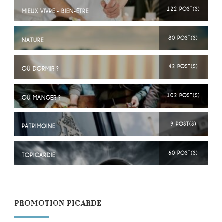
122 POST(S)
MIEUX VIVRE - BIEN-ÊTRE
80 POST(S)
NATURE
42 POST(S)
OÙ DORMIR ?
102 POST(S)
OÙ MANGER ?
9 POST(S)
PATRIMOINE
60 POST(S)
TOPICARDIE
PROMOTION PICARDE