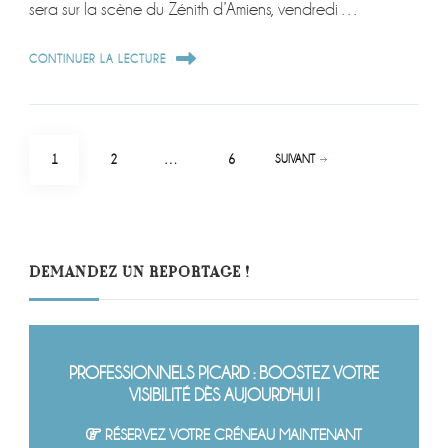
sera sur la scène du Zénith d’Amiens, vendredi …
CONTINUER LA LECTURE
Pagination
PAGE
PAGE
PAGE
1
2
…
6
SUIVANT
des
publications
DEMANDEZ UN REPORTAGE !
PROFESSIONNELS PICARD : BOOSTEZ VOTRE
VISIBILITÉ DÈS AUJOURD'HUI !
RÉSERVEZ VOTRE CRÉNEAU MAINTENANT