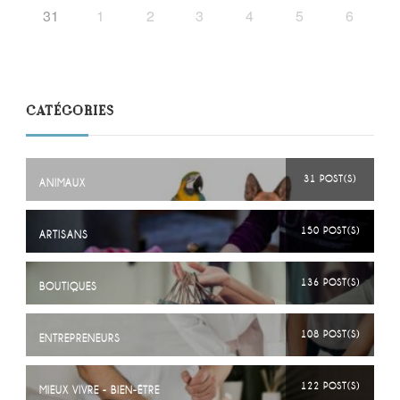
31
1
2
3
4
5
6
CATÉGORIES
31 POST(S)
ANIMAUX
150 POST(S)
ARTISANS
136 POST(S)
BOUTIQUES
108 POST(S)
ENTREPRENEURS
122 POST(S)
MIEUX VIVRE - BIEN-ÊTRE