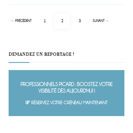
Pagination
PAGE
PAGE
PAGE
1
2
3
PRÉCÉDENT
SUIVANT
des
publications
DEMANDEZ UN REPORTAGE !
PROFESSIONNELS PICARD : BOOSTEZ VOTRE
VISIBILITÉ DÈS AUJOURD'HUI !
RÉSERVEZ VOTRE CRÉNEAU MAINTENANT