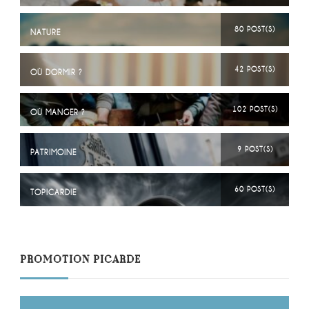
80 POST(S)
NATURE
42 POST(S)
OÙ DORMIR ?
102 POST(S)
OÙ MANGER ?
9 POST(S)
PATRIMOINE
60 POST(S)
TOPICARDIE
PROMOTION PICARDE