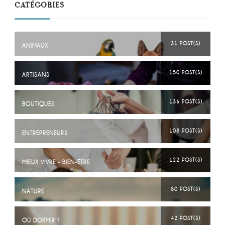
CATÉGORIES
31 POST(S)
ANIMAUX
150 POST(S)
ARTISANS
136 POST(S)
BOUTIQUES
108 POST(S)
ENTREPRENEURS
122 POST(S)
MIEUX VIVRE - BIEN-ÊTRE
80 POST(S)
NATURE
42 POST(S)
OÙ DORMIR ?