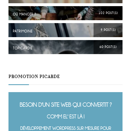
102 POST(S)
OÙ MANGER ?
9 POST(S)
PATRIMOINE
60 POST(S)
TOPICARDIE
PROMOTION PICARDE
BESOIN D'UN SITE WEB QUI CONVERTIT ?
COMM EL' EST LÀ !
DÉVELOPPEMENT WORDPRESS SUR MESURE POUR