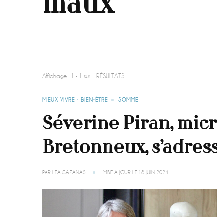
maux
Affichage : 1 - 1 sur 1 RÉSULTATS
MIEUX VIVRE - BIEN-ÊTRE
SOMME
Séverine Piran, micr
Bretonneux, s’adress
PAR
LÉA CAZANAS
MISE À JOUR LE
18 JUIN 2024