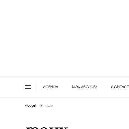
On teste pour vous en picar
AGENDA
NOS SERVICES
CONTACT
Accueil
maux