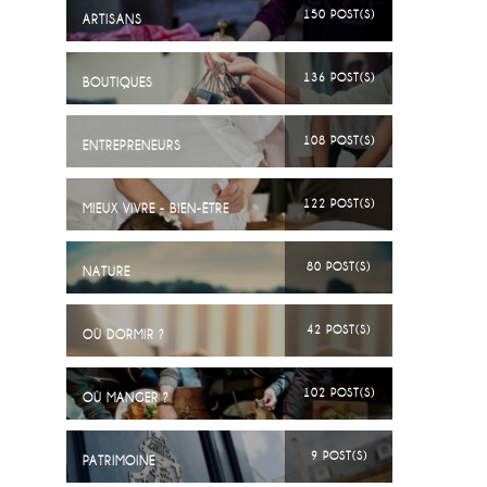
150 POST(S)
ARTISANS
136 POST(S)
BOUTIQUES
108 POST(S)
ENTREPRENEURS
122 POST(S)
MIEUX VIVRE - BIEN-ÊTRE
80 POST(S)
NATURE
42 POST(S)
OÙ DORMIR ?
102 POST(S)
OÙ MANGER ?
9 POST(S)
PATRIMOINE