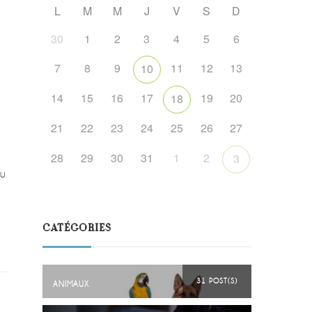
L
M
M
J
V
S
D
30
1
2
3
4
5
6
7
8
9
11
12
13
10
14
15
16
17
19
20
18
21
22
23
24
25
26
27
28
29
30
31
1
2
3
pu
CATÉGORIES
31 POST(S)
ANIMAUX