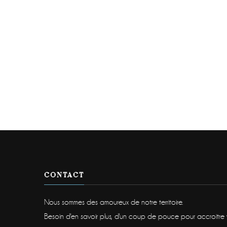
CONTACT
Nous sommes des amoureux de notre territoire.
Besoin d'en savoir plus, d'un coup de pouce pour accroitre vot