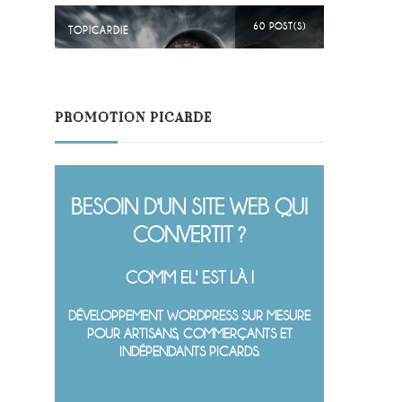
60 POST(S)
TOPICARDIE
PROMOTION PICARDE
BESOIN D'UN SITE WEB QUI
CONVERTIT ?
COMM EL' EST LÀ !
DÉVELOPPEMENT WORDPRESS SUR MESURE
POUR ARTISANS, COMMERÇANTS ET
INDÉPENDANTS PICARDS.