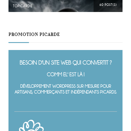
60 POST(S)
TOPICARDIE
PROMOTION PICARDE
BESOIN D'UN SITE WEB QUI CONVERTIT ?
COMM EL' EST LÀ !
DÉVELOPPEMENT WORDPRESS SUR MESURE POUR
ARTISANS, COMMERÇANTS ET INDÉPENDANTS PICARDS.