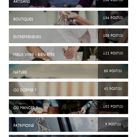
150 POST(S)
ARTISANS
136 POST(S)
BOUTIQUES
108 POST(S)
ENTREPRENEURS
122 POST(S)
MIEUX VIVRE - BIEN-ÊTRE
80 POST(S)
NATURE
42 POST(S)
OÙ DORMIR ?
102 POST(S)
OÙ MANGER ?
9 POST(S)
PATRIMOINE