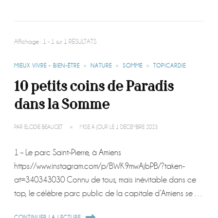
Affichage : 1 - 1 sur 1 RÉSULTATS
MIEUX VIVRE - BIEN-ÊTRE
NATURE
SOMME
TOPICARDIE
10 petits coins de Paradis
dans la Somme
PAR
ELODIE BEAUGET
MISE À JOUR LE
1 DÉCEMBRE 2023
1 – Le parc Saint-Pierre, à Amiens
https://www.instagram.com/p/BWK9mwAjbPB/?taken-
at=340343030 Connu de tous, mais inévitable dans ce
top, le célèbre parc public de la capitale d’Amiens se …
CONTINUER LA LECTURE