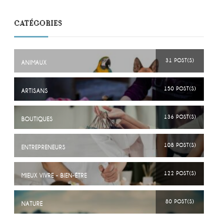
CATÉGORIES
31 POST(S)
ANIMAUX
150 POST(S)
ARTISANS
136 POST(S)
BOUTIQUES
108 POST(S)
ENTREPRENEURS
122 POST(S)
MIEUX VIVRE - BIEN-ÊTRE
80 POST(S)
NATURE