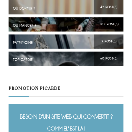
42 POST(S)
OÙ DORMIR ?
102 POST(S)
OÙ MANGER ?
9 POST(S)
PATRIMOINE
60 POST(S)
TOPICARDIE
PROMOTION PICARDE
BESOIN D'UN SITE WEB QUI CONVERTIT ?
COMM EL' EST LÀ !