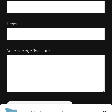
Objet
Votre message (facultatif)
Veuillez laisser ce champ vide.
Combien font