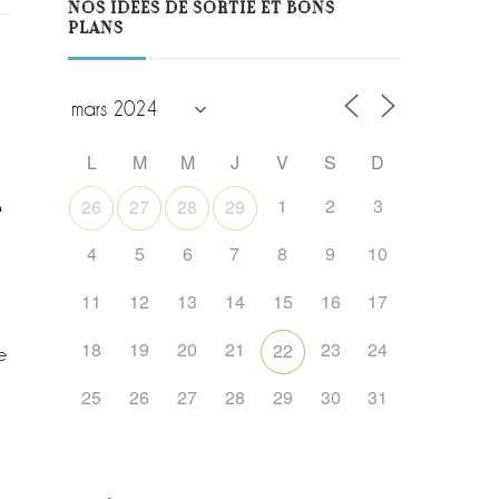
NOS IDÉES DE SORTIE ET BONS
PLANS
L
M
M
J
V
S
D
e
1
2
3
26
27
28
29
4
5
6
7
8
9
10
11
12
13
14
15
16
17
18
19
20
21
23
24
22
e
25
26
27
28
29
30
31