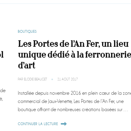
BOUTIQUES
Les Portes de l’An Fer, un lieu
l
unique dédié à la ferronneri
d’art
PAR
ELODIE BEAUGET
21 AOÛT 2017
 de
Installée depuis novembre 2016 en plein cœur de la zon
é,
commercial de Jaux-Venette, Les Portes de l’An Fer, une
boutique offrant de nombreuses créations basées sur …
CONTINUER LA LECTURE