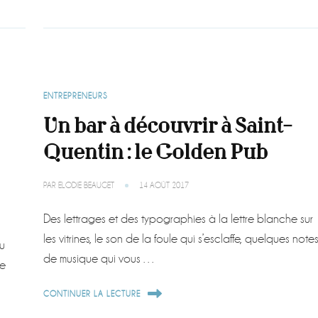
ENTREPRENEURS
Un bar à découvrir à Saint-
Quentin : le Golden Pub
PAR
ELODIE BEAUGET
14 AOÛT 2017
Des lettrages et des typographies à la lettre blanche sur
les vitrines, le son de la foule qui s’esclaffe, quelques note
Au
de musique qui vous …
ne
CONTINUER LA LECTURE