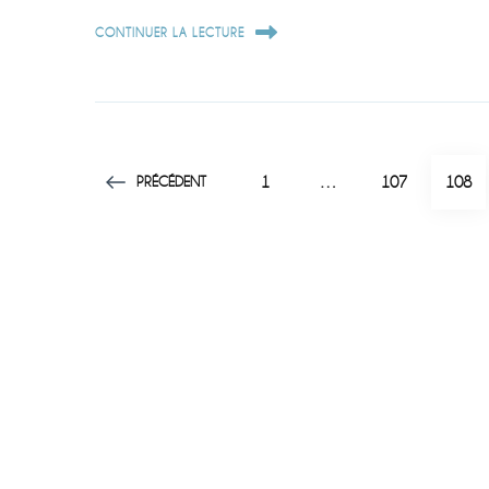
CONTINUER LA LECTURE
Pagination
PAGE
PAGE
PAGE
PRÉCÉDENT
1
…
107
108
des
publications