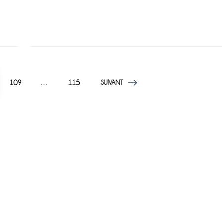
PAGE
PAGE
109
…
115
SUIVANT