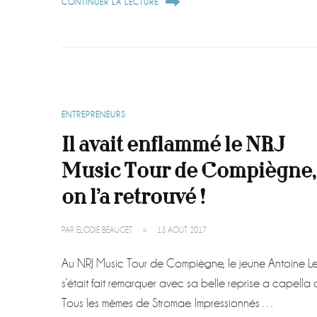
CONTINUER LA LECTURE
ENTREPRENEURS
Il avait enflammé le NRJ
Music Tour de Compiègne,
on l’a retrouvé !
PAR
ELODIE BEAUGET
13 AOÛT 2017
Au NRJ Music Tour de Compiègne, le jeune Antoine Le
s’était fait remarquer avec sa belle reprise a capella
Tous les mêmes de Stromae. Impressionnés …