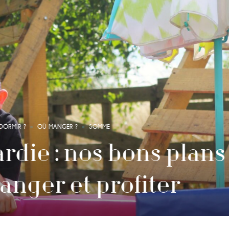
MIEUX VIVRE - BIEN-ÊTRE
MISE EN LUMIÈRE
SOMME
e, massages et séréni
sart vous accueille à