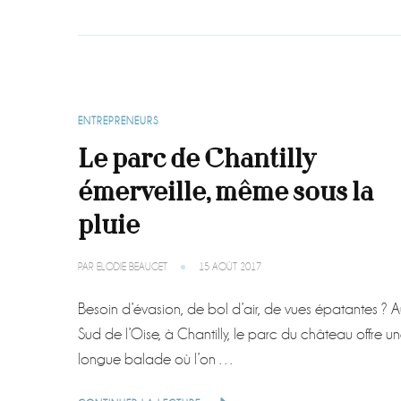
ENTREPRENEURS
Le parc de Chantilly
émerveille, même sous la
pluie
PAR
ELODIE BEAUGET
15 AOÛT 2017
Besoin d’évasion, de bol d’air, de vues épatantes ? 
Sud de l’Oise, à Chantilly, le parc du château offre u
longue balade où l’on …