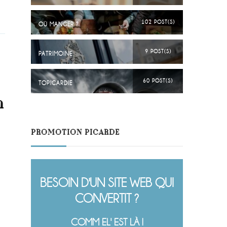
102 POST(S)
OÙ MANGER ?
9 POST(S)
PATRIMOINE
60 POST(S)
TOPICARDIE
n
PROMOTION PICARDE
BESOIN D'UN SITE WEB QUI
CONVERTIT ?
COMM EL' EST LÀ !