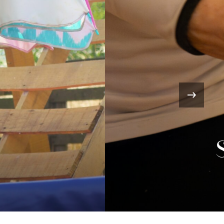
›
té : Sophie
 Dury