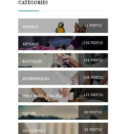
CATÉGORIES
31 POST(S)
ANIMAUX
150 POST(S)
ARTISANS
136 POST(S)
BOUTIQUES
108 POST(S)
ENTREPRENEURS
122 POST(S)
MIEUX VIVRE - BIEN-ÊTRE
s
80 POST(S)
NATURE
42 POST(S)
OÙ DORMIR ?