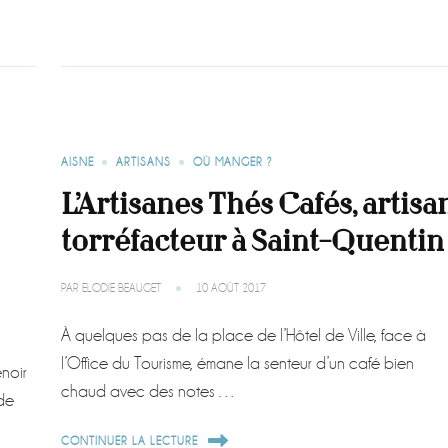
AISNE
ARTISANS
OÙ MANGER ?
L’Artisanes Thés Cafés, artisa
torréfacteur à Saint-Quentin
PAR
ELODIE BEAUGET
10 AOÛT 2017
À quelques pas de la place de l’Hôtel de Ville, face à
l’Office du Tourisme, émane la senteur d’un café bien
noir
chaud avec des notes …
 de
CONTINUER LA LECTURE