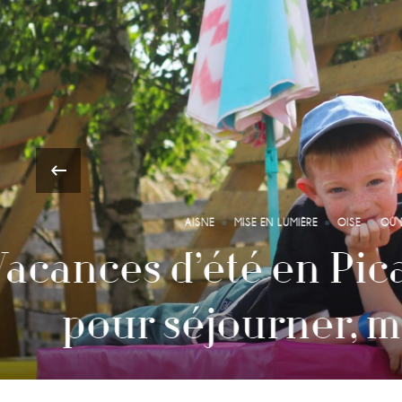
‹
Sophrologi
Bras