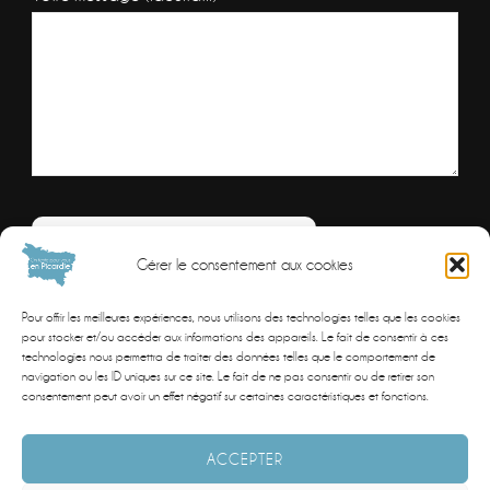
Veuillez laisser ce champ vide.
Combien font
Gérer le consentement aux cookies
Resolvez
Pour offrir les meilleures expériences, nous utilisons des technologies telles que les cookies
le
pour stocker et/ou accéder aux informations des appareils. Le fait de consentir à ces
technologies nous permettra de traiter des données telles que le comportement de
probleme
navigation ou les ID uniques sur ce site. Le fait de ne pas consentir ou de retirer son
mathematique
consentement peut avoir un effet négatif sur certaines caractéristiques et fonctions.
affiche
ACCEPTER
dans