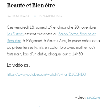
Beauté et Bien être
PAR
ELODIE BEAUGET
20 NOVEMBRE 2016
Ces vendredi 18, samedi 19 et dimanche 20 novembre,
Les Sistees
étaient présentes au
Salon Forme, Beauté et
Bien-être
, à Mégacité, à Amiens. Ainsi, la jeune créatrice a
pu présenter ses t-shirts en coton bio avec motif en cuir
faits main, lors d’un défilé, chaque jour à 14h30.
La vidéo ici :
https://www.youtube.com/watch?v=hgHB1GSKtD0
vidéo :
Leaczns