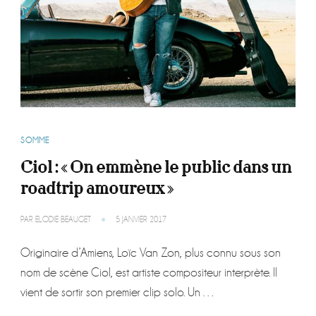
SOMME
Ciol : « On emmène le public dans un
roadtrip amoureux »
PAR
ELODIE BEAUGET
5 JANVIER 2017
Originaire d’Amiens, Loïc Van Zon, plus connu sous son
nom de scène Ciol, est artiste compositeur interprète. Il
vient de sortir son premier clip solo. Un …