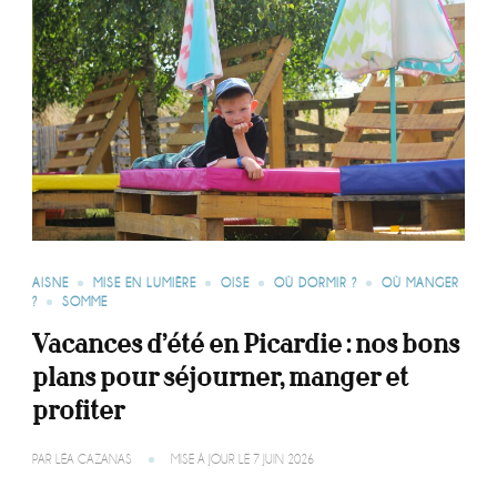
AISNE
MISE EN LUMIÈRE
OISE
OÙ DORMIR ?
OÙ MANGER
?
SOMME
Vacances d’été en Picardie : nos bons
plans pour séjourner, manger et
profiter
PAR
LÉA CAZANAS
MISE À JOUR LE
7 JUIN 2026