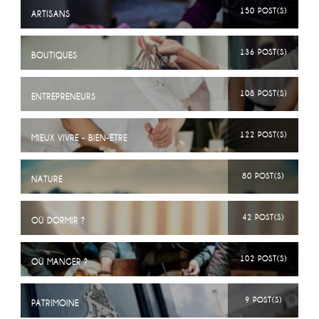
150 POST(S)
ARTISANS
136 POST(S)
BOUTIQUES
108 POST(S)
ENTREPRENEURS
122 POST(S)
MIEUX VIVRE - BIEN-ÊTRE
80 POST(S)
NATURE
42 POST(S)
OÙ DORMIR ?
102 POST(S)
OÙ MANGER ?
9 POST(S)
PATRIMOINE