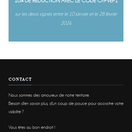
10% DE RÉDUCTION AVEC LE CODE OTPVEP1
sur les devis signés entre le 10 janvier et le 28 février
2026
CONTACT
Nous sommes des amoureux de notre territoire.
Besoin d'en savoir plus, d'un coup de pouce pour accroitre votre
visibilité ?
Vous êtes au bon endroit !