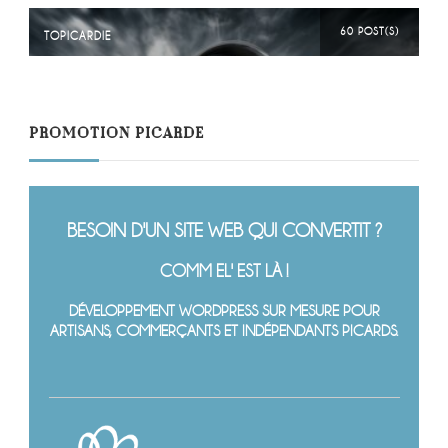
60 POST(S)
TOPICARDIE
PROMOTION PICARDE
BESOIN D'UN SITE WEB QUI CONVERTIT ?
COMM EL' EST LÀ !
DÉVELOPPEMENT WORDPRESS SUR MESURE POUR
ARTISANS, COMMERÇANTS ET INDÉPENDANTS PICARDS.