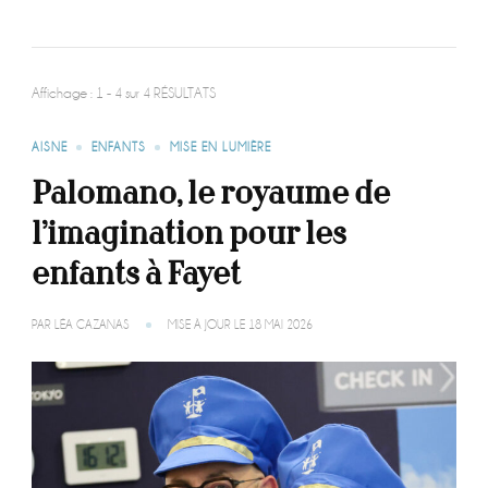
Affichage : 1 - 4 sur 4 RÉSULTATS
AISNE
ENFANTS
MISE EN LUMIÈRE
Palomano, le royaume de
l’imagination pour les
enfants à Fayet
PAR
LÉA CAZANAS
MISE À JOUR LE
18 MAI 2026